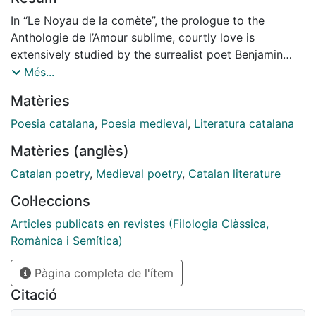
In “Le Noyau de la comète”, the prologue to the
Anthologie de l’Amour sublime, courtly love is
extensively studied by the surrealist poet Benjamin
Péret as he forges his own theory of love. Within the
Més...
anthology, however, the only representation of courtly
Matèries
love is a figure situated in the margins of this tradition:
Jordi de Sant Jordi, central in Catalan literature, but
Poesia catalana
,
Poesia medieval
,
Literatura catalana
dislocated with regard to troubadours in time, place
Matèries (anglès)
and language.This article studies the relationship
between the eroticism of Jordi de Sant Jordi and his
Catalan poetry
,
Medieval poetry
,
Catalan literature
poem “Estramps” and the poetics and ideology of
Col·leccions
“amour sublime” through the history of the text, its
language and the subsequent translation into French,
Articles publicats en revistes (Filologia Clàssica,
quoted by Péret, by the occitanist René Nelli, a writer
Romànica i Semítica)
also found on the margins of XX century French
Pàgina completa de l'ítem
literature.
Citació