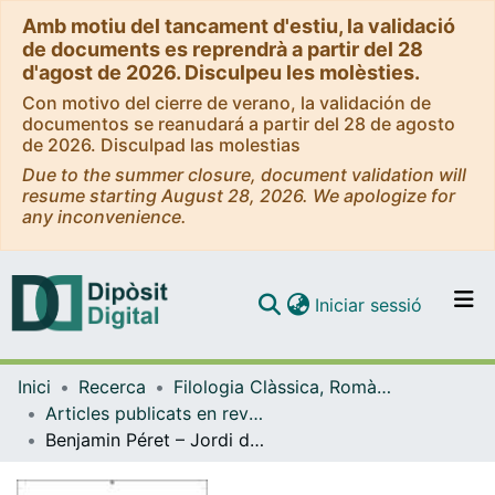
Amb motiu del tancament d'estiu, la validació
de documents es reprendrà a partir del 28
d'agost de 2026. Disculpeu les molèsties.
Con motivo del cierre de verano, la validación de
documentos se reanudará a partir del 28 de agosto
de 2026. Disculpad las molestias
Due to the summer closure, document validation will
resume starting August 28, 2026. We apologize for
any inconvenience.
(current)
Iniciar sessió
Comunitats i col·leccions
Inici
Recerca
Filologia Clàssica, Romànica i Semítica
Navega per tot el DD
Articles publicats en revistes (Filologia Clàssica, Romànica i Semítica)
Com publicar
Benjamin Péret – Jordi de Sant Jordi : une rencontre marginale
Contacte