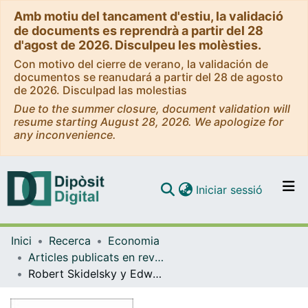
Amb motiu del tancament d'estiu, la validació
de documents es reprendrà a partir del 28
d'agost de 2026. Disculpeu les molèsties.
Con motivo del cierre de verano, la validación de
documentos se reanudará a partir del 28 de agosto
de 2026. Disculpad las molestias
Due to the summer closure, document validation will
resume starting August 28, 2026. We apologize for
any inconvenience.
(current)
Iniciar sessió
Comunitats i col·leccions
Inici
Recerca
Economia
Navega per tot el DD
Articles publicats en revistes (Economia)
Com publicar
Robert Skidelsky y Edward Skidelsky,¿Cuánto es suficiente? ¿Qué se necesita para una buena vida? Ed. Crítica, 2012 [Ressenya de llibre]
Contacte