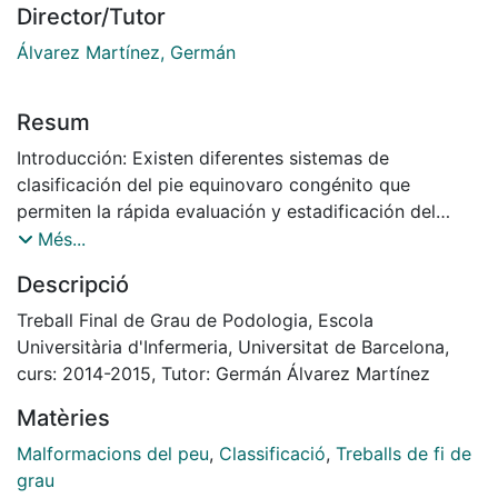
Director/Tutor
Álvarez Martínez, Germán
Resum
Introducción: Existen diferentes sistemas de
clasificación del pie equinovaro congénito que
permiten la rápida evaluación y estadificación del
mismo. Objetivos e hipótesis: Evaluar qué métodos de
Més...
clasificación y de puntuación de la deformidad, son
Descripció
los más utilizados; determinar cuál resulta más eficaz
para el diagnóstico y pronóstico de la deformidad; y
Treball Final de Grau de Podologia, Escola
comprobar si el sistema de clasificación
Universitària d'Infermeria, Universitat de Barcelona,
Dimeglio, es una herramienta útil de evaluación
curs: 2014-2015, Tutor: Germán Álvarez Martínez
temprana. Material y métodos: Búsqueda bibliográfica
Matèries
en base de datos de Internet, revistas y libros online
de traumatología y ortopedia. Así como el uso de
Malformacions del peu
,
Classificació
,
Treballs de fi de
material exploratorio para el caso clínico presentado.
grau