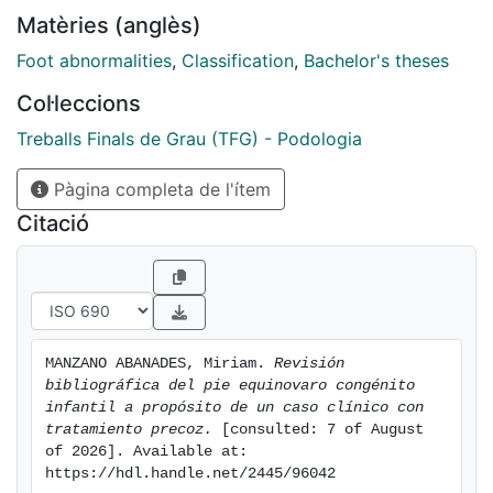
Resultados: La evaluación clínica del paciente con el
Matèries (anglès)
sistema de clasificación Dimeglio y Pirani, demuestran
cierta discrepancia entre ambos métodos. Conclusión:
Foot abnormalities
,
Classification
,
Bachelor's theses
El sistema de clasificación Dimeglio es una
Col·leccions
herramienta útil en la evaluación temprana del pie
equinovaro congénito bilateral infantil, cuando el
Treballs Finals de Grau (TFG) - Podologia
paciente ha sido tratado mediante el método Ponseti
Pàgina completa de l'ítem
Citació
MANZANO ABANADES, Miriam. 
Revisión 
bibliográfica del pie equinovaro congénito 
infantil a propósito de un caso clínico con 
tratamiento precoz.
 [consulted: 7 of August 
of 2026]. Available at: 
https://hdl.handle.net/2445/96042