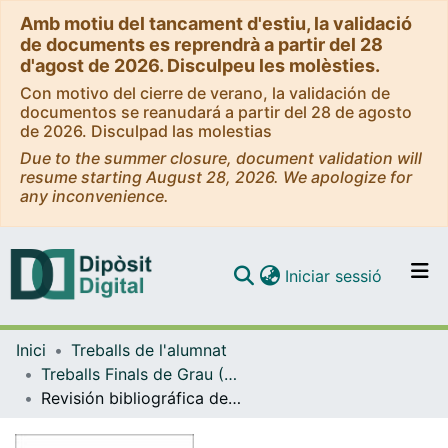
Amb motiu del tancament d'estiu, la validació
de documents es reprendrà a partir del 28
d'agost de 2026. Disculpeu les molèsties.
Con motivo del cierre de verano, la validación de
documentos se reanudará a partir del 28 de agosto
de 2026. Disculpad las molestias
Due to the summer closure, document validation will
resume starting August 28, 2026. We apologize for
any inconvenience.
(current)
Iniciar sessió
Comunitats i col·leccions
Inici
Treballs de l'alumnat
Navega per tot el DD
Treballs Finals de Grau (TFG) - Podologia
Com publicar
Revisión bibliográfica del pie equinovaro congénito infantil a propósito de un caso clínico con tratamiento precoz
Contacte