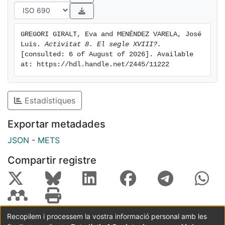
GREGORI GIRALT, Eva and MENÉNDEZ VARELA, José 
Luis. 
Activitat 8. El segle XVIII?.
[consulted: 6 of August of 2026]. Available 
at: https://hdl.handle.net/2445/11222
Estadístiques
Exportar metadades
JSON
-
METS
Compartir registre
Recopilem i processem la vostra informació personal amb les