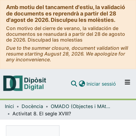
Amb motiu del tancament d'estiu, la validació
de documents es reprendrà a partir del 28
d'agost de 2026. Disculpeu les molèsties.
Con motivo del cierre de verano, la validación de
documentos se reanudará a partir del 28 de agosto
de 2026. Disculpad las molestias
Due to the summer closure, document validation will
resume starting August 28, 2026. We apologize for
any inconvenience.
(current)
Iniciar sessió
Comunitats i col·leccions
Inici
Docència
OMADO (Objectes i MAterials DOcents)
Navega per tot el DD
Activitat 8. El segle XVIII?
Com publicar
Contacte