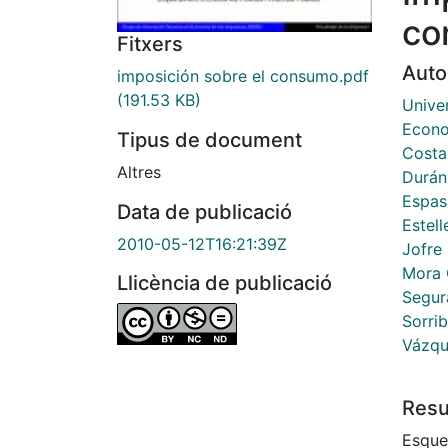
co
Fitxers
Auto
imposición sobre el consumo.pdf
(191.53 KB)
Unive
Econo
Tipus de document
Costa
Altres
Durán
Espas
Data de publicació
Estell
2010-05-12T16:21:39Z
Jofre
Mora C
Llicència de publicació
Segur
Sorrib
Vázqu
Res
Esque