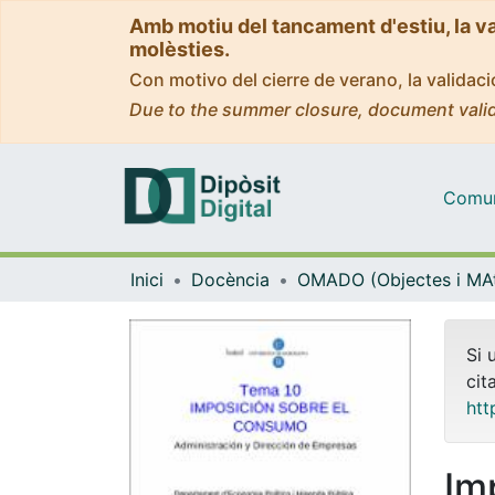
Amb motiu del tancament d'estiu, la v
molèsties.
Con motivo del cierre de verano, la valida
Due to the summer closure, document valid
Comuni
Inici
Docència
Si 
cit
htt
Im