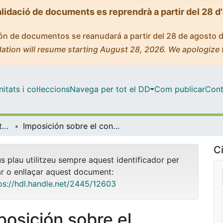
alidació de documents es reprendrà a partir del 28 d
ción de documentos se reanudará a partir del 28 de agosto 
ation will resume starting August 28, 2026. We apologize 
tats i col·leccions
Navega per tot el DD
Com publicar
Cont
OMADO (Objectes i MAterials DOcents)
Imposición sobre el consumo (2010)
Ci
us plau utilitzeu sempre aquest identificador per
ar o enllaçar aquest document:
ps://hdl.handle.net/2445/12603
posición sobre el