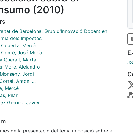
nsumo (2010)
rs
rsitat de Barcelona. Grup d'Innovació Docent en
mia dels Impostos
 Cuberta, Mercè
E
 Cabré, José María
a Queralt, Marta
J
er Moré, Alejandro
C
 Monseny, Jordi
orral, Antoni J.
a, Mercè
as, Pilar
ez Grenno, Javier
um
mes de la presentació del tema imposició sobre el