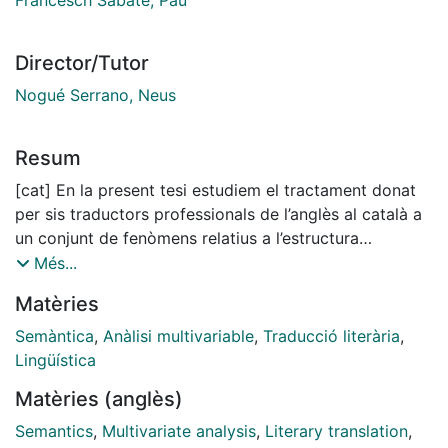
Director/Tutor
Nogué Serrano, Neus
Resum
[cat] En la present tesi estudiem el tractament donat
per sis traductors professionals de l’anglès al català a
un conjunt de fenòmens relatius a l’estructura
informativa; és a dir, la manera com els enunciadors
Més...
adeqüen el seu discurs als estats transitoris de la ment
Matèries
dels enunciataris a fi d’optimitzar la comunicació, i
també de transmetre informació implícita (Chafe 1976;
Semàntica
,
Anàlisi multivariable
,
Traducció literària
,
Vallduví 1992; Krifka 2007). Els fenòmens analitzats
Lingüística
són: l’ús de les dislocacions (capítol 2), les diverses
Matèries (anglès)
expressions del focus contrastiu i el tema contrastiu
(capítol 3), i l’avantposició de sintagmes quantificats
Semantics
,
Multivariate analysis
,
Literary translation
,