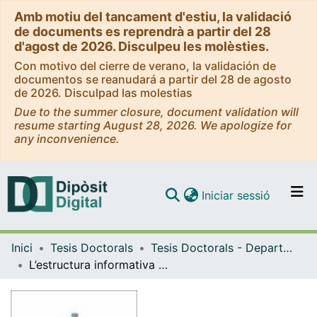
Amb motiu del tancament d'estiu, la validació
de documents es reprendrà a partir del 28
d'agost de 2026. Disculpeu les molèsties.
Con motivo del cierre de verano, la validación de
documentos se reanudará a partir del 28 de agosto
de 2026. Disculpad las molestias
Due to the summer closure, document validation will
resume starting August 28, 2026. We apologize for
any inconvenience.
(current)
Iniciar sessió
Comunitats i col·leccions
Inici
Tesis Doctorals
Tesis Doctorals - Departament - Filologia Catalana i Lingüística General
Navega per tot el DD
L’estructura informativa en la traducció literària. Estudi de corpus de traducció anglès-català
Com publicar
Contacte