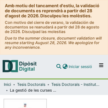
Amb motiu del tancament d'estiu, la validació
de documents es reprendrà a partir del 28
d'agost de 2026. Disculpeu les molèsties.
Con motivo del cierre de verano, la validación de
documentos se reanudará a partir del 28 de agosto
de 2026. Disculpad las molestias
Due to the summer closure, document validation will
resume starting August 28, 2026. We apologize for
any inconvenience.
(current)
Iniciar sessió
Comunitats i col·leccions
Inici
Tesis Doctorals
Tesis Doctorals - Institut Nacional d'Educació Física de Catalunya (INEFC) - Barcelona
Navega per tot el DD
La gestió de les curses a la muntanya a Catalunya
Com publicar
Contacte