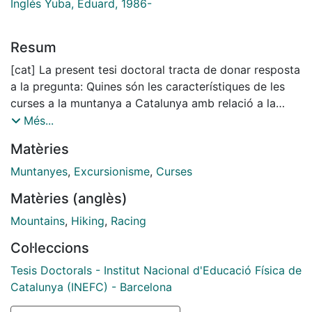
Inglés Yuba, Eduard, 1986-
Resum
[cat] La present tesi doctoral tracta de donar resposta
a la pregunta: Quines són les característiques de les
curses a la muntanya a Catalunya amb relació a la
seva gestió? Aquesta es concreta en els següents tres
Més...
objectius: 1) Descriure les característiques de les
Matèries
curses a la muntanya amb relació a la seva gestió; 2)
Classificar les curses a la muntanya segons les seves
Muntanyes
,
Excursionisme
,
Curses
característiques en relació amb la seva gestió; 3)
Matèries (anglès)
Comparar la gestió de les curses a la muntanya en
funció del tipus de cursa. L'aproximació a la pregunta i
Mountains
,
Hiking
,
Racing
objectius de la investigació s'han efectuat a través
Col·leccions
d'un plantejament metodologic mixt: entrevistes
demoscopiques (quantitatiu) i entrevistes en
Tesis Doctorals - Institut Nacional d'Educació Física de
profunditat (qualitatiu). Pera l'estudi quantitatiu, s'han
Catalunya (INEFC) - Barcelona
seleccionat 166 curses que representen més del 53 %