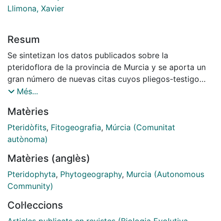
Llimona, Xavier
Resum
Se sintetizan los datos publicados sobre la
pteridoflora de la provincia de Murcia y se aporta un
gran número de nuevas citas cuyos pliegos-testigo
están depositados en el herbario de la Universidad de
Més...
Murcia. Para cada especie se realiza un mapa de
Matèries
distribución en Murcia, utilizando por vez primera el
mapa matriz de la provincia con cuadrículas UTM de
Pteridòfits
,
Fitogeografia
,
Múrcia (Comunitat
10 Km de lado. Son citas a destacar como nuevas para
autònoma)
la provincia: Asplenium obovatum V i v ., Cheilanthes
Matèries (anglès)
maderensis Lowe, Equisetum arvense L. y Selagineila
denticulata (L.) Link; y, por ser especie poco citada:
Pteridophyta
,
Phytogeography
,
Murcia (Autonomous
Asplenium onopteris L.
Community)
Col·leccions