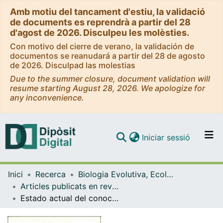
Amb motiu del tancament d'estiu, la validació
de documents es reprendrà a partir del 28
d'agost de 2026. Disculpeu les molèsties.
Con motivo del cierre de verano, la validación de
documentos se reanudará a partir del 28 de agosto
de 2026. Disculpad las molestias
Due to the summer closure, document validation will
resume starting August 28, 2026. We apologize for
any inconvenience.
(current)
Iniciar sessió
Comunitats i col·leccions
Inici
Recerca
Biologia Evolutiva, Ecologia i Ciències Ambientals
Navega per tot el DD
Articles publicats en revistes (Biologia Evolutiva, Ecologia i Ciències Ambientals)
Com publicar
Estado actual del conocimiento de la pteridoflora de la provincia de Murcia
Contacte