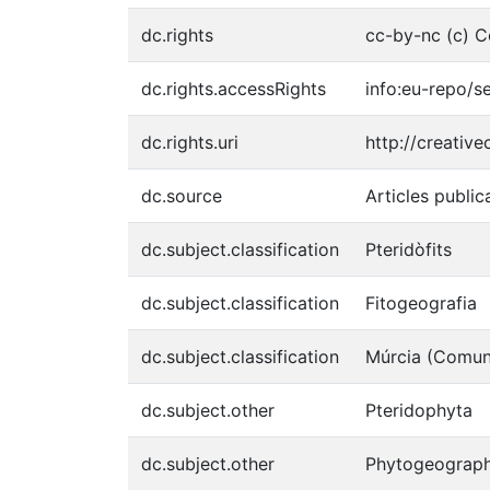
dc.rights
cc-by-nc (c) C
dc.rights.accessRights
info:eu-repo/
dc.rights.uri
http://creativ
dc.source
Articles public
dc.subject.classification
Pteridòfits
dc.subject.classification
Fitogeografia
dc.subject.classification
Múrcia (Comun
dc.subject.other
Pteridophyta
dc.subject.other
Phytogeograp