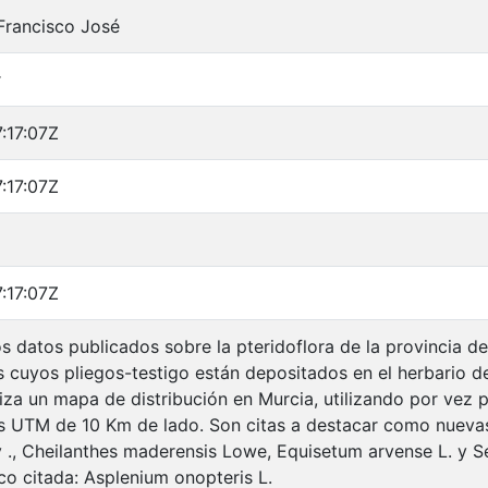
 Francisco José
r
:17:07Z
:17:07Z
:17:07Z
los datos publicados sobre la pteridoflora de la provincia 
s cuyos pliegos-testigo están depositados en el herbario d
liza un mapa de distribución en Murcia, utilizando por vez 
s UTM de 10 Km de lado. Son citas a destacar como nuevas
., Cheilanthes maderensis Lowe, Equisetum arvense L. y Sela
co citada: Asplenium onopteris L.