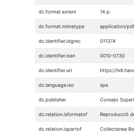
dc.format.extent
14 p.
dc.format.mimetype
application/pd
dc.identifier.idgrec
011374
dc.identifier.issn
0010-0730
dc.identifier.uri
https://hdl.ha
dc.language.iso
spa
dc.publisher
Consejo Superi
dc.relation.isformatof
Reproducció de
dc.relation.ispartof
Collectanea Bot