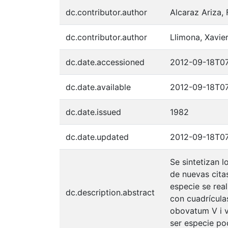
dc.contributor.author
Alcaraz Ariza,
dc.contributor.author
Llimona, Xavie
dc.date.accessioned
2012-09-18T07
dc.date.available
2012-09-18T07
dc.date.issued
1982
dc.date.updated
2012-09-18T07
Se sintetizan 
de nuevas cita
especie se rea
dc.description.abstract
con cuadrícula
obovatum V i v 
ser especie po