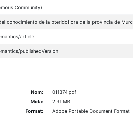
nomous Community)
del conocimiento de la pteridoflora de la provincia de Murc
emantics/article
emantics/publishedVersion
Nom:
011374.pdf
Mida:
2.91 MB
Format:
Adobe Portable Document Format