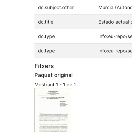
dc.subject.other
Murcia (Auto
dc.title
Estado actual 
dc.type
info:eu-repo/s
dc.type
info:eu-repo/s
Fitxers
Paquet original
Mostrant
1 - 1 de 1