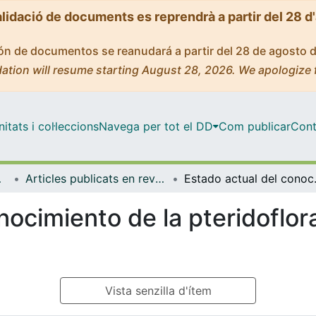
alidació de documents es reprendrà a partir del 28 d
ción de documentos se reanudará a partir del 28 de agosto 
ation will resume starting August 28, 2026. We apologize 
tats i col·leccions
Navega per tot el DD
Com publicar
Cont
bientals
Articles publicats en revistes (Biologia Evolutiva, Ecologia i Ciències Ambientals)
Estado actual del
nocimiento de la pteridoflora
Vista senzilla d'ítem