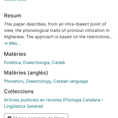
Resum
This paper describes, from an intra-dialect point of
view, the phonological traits of pronoun clitization in
Algherese. The approach is based on the restrictions
upon the syllabic structure of this variety, which tends
Més...
to avoid the coda between clitics and verbs and
Matèries
between one clitic and another, It almost does not
allow any type of coda in cases of clitization, which
Fonètica
,
Dialectologia
,
Català
are solved through rules of assimilation and
Matèries (anglès)
simplification, through the insertion of an epenthetic
[a] between the verb and the clitic, or by modifying
Phonetics
,
Dialectology
,
Catalan language
the ending, which leads to a wide range of
Col·leccions
homophonic sequences. The study also presents an
update on the syntactic restrictions upon pronoun
Articles publicats en revistes (Filologia Catalana i
combinations and the phonetic peculiarities of some
Lingüística General)
clitic combinations, more specifically those including