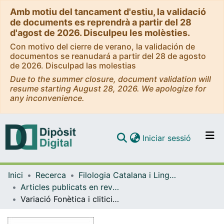
Amb motiu del tancament d'estiu, la validació
de documents es reprendrà a partir del 28
d'agost de 2026. Disculpeu les molèsties.
Con motivo del cierre de verano, la validación de
documentos se reanudará a partir del 28 de agosto
de 2026. Disculpad las molestias
Due to the summer closure, document validation will
resume starting August 28, 2026. We apologize for
any inconvenience.
(current)
Iniciar sessió
Comunitats i col·leccions
Inici
Recerca
Filologia Catalana i Lingüística General
Navega per tot el DD
Articles publicats en revistes (Filologia Catalana i Lingüística General)
Com publicar
Variació Fonètica i cliticització pronominal en alguerès: una primera aproximació intradialectal
Contacte