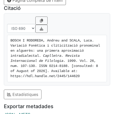
Pàgina completa de l'ítem
ne and se, with a wealth of examples.
Citació
BOSCH I RODOREDA, Andreu and SCALA, Luca. 
Variació Fonètica i cliticització pronominal 
en alguerès: una primera aproximació 
intradialectal. 
Caplletra. Revista 
Internacional de Filologia
. 1999. Vol. 26, 
num. 107-130. ISSN 0214-8188. [consulted: 8 
of August of 2026]. Available at: 
https://hdl.handle.net/2445/144620
Estadístiques
Exportar metadades