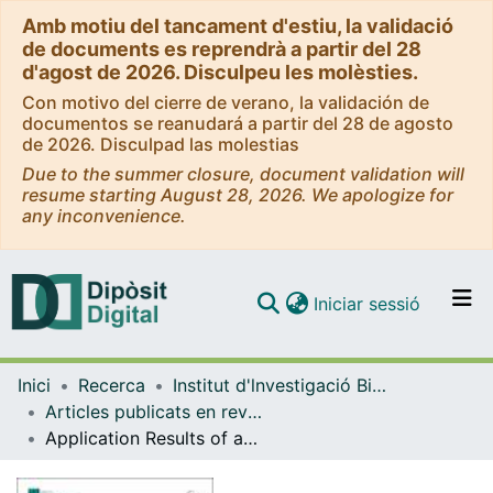
Amb motiu del tancament d'estiu, la validació
de documents es reprendrà a partir del 28
d'agost de 2026. Disculpeu les molèsties.
Con motivo del cierre de verano, la validación de
documentos se reanudará a partir del 28 de agosto
de 2026. Disculpad las molestias
Due to the summer closure, document validation will
resume starting August 28, 2026. We apologize for
any inconvenience.
(current)
Iniciar sessió
Comunitats i col·leccions
Inici
Recerca
Institut d'lnvestigació Biomèdica de Bellvitge (IDIBELL)
Navega per tot el DD
Articles publicats en revistes (Institut d'lnvestigació Biomèdica de Bellvitge (IDIBELL))
Com publicar
Application Results of an Extracorporeal Therapy Protocol in Cardiorespiratory Arrest: A Historical Cohort Study
Contacte