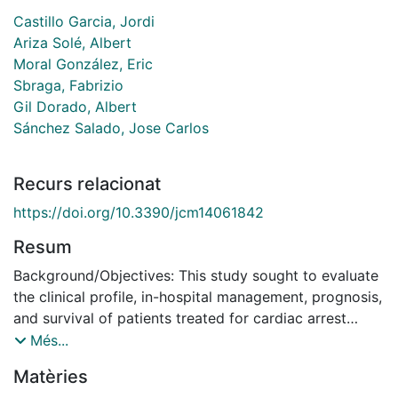
Castillo Garcia, Jordi
Ariza Solé, Albert
Moral González, Eric
Sbraga, Fabrizio
Gil Dorado, Albert
Sánchez Salado, Jose Carlos
Recurs relacionat
https://doi.org/10.3390/jcm14061842
Resum
Background/Objectives: This study sought to evaluate
the clinical profile, in-hospital management, prognosis,
and survival of patients treated for cardiac arrest
using extracorporeal therapy in a third-level Spanish
Més...
hospital before and after the therapy was
Matèries
protocolised. Methods: This study is a historical