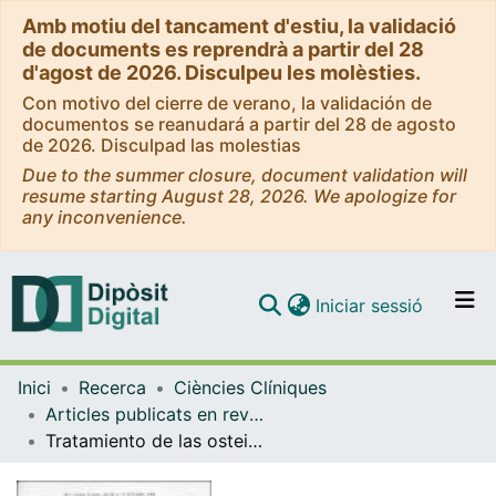
Amb motiu del tancament d'estiu, la validació
de documents es reprendrà a partir del 28
d'agost de 2026. Disculpeu les molèsties.
Con motivo del cierre de verano, la validación de
documentos se reanudará a partir del 28 de agosto
de 2026. Disculpad las molestias
Due to the summer closure, document validation will
resume starting August 28, 2026. We apologize for
any inconvenience.
(current)
Iniciar sessió
Comunitats i col·leccions
Inici
Recerca
Ciències Clíniques
Navega per tot el DD
Articles publicats en revistes (Ciències Clíniques)
Com publicar
Tratamiento de las osteitis diafisarias de tibia mediante sinostosis tibioperonea y resección ósea
Contacte