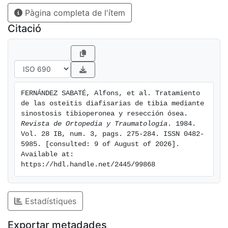
plazo de sinostosis es de tres a cuatro meses y la
Pàgina completa de l'ítem
resección en forma de «salserización» va seguida de
la cobertura cutánea. Este tiempo no es previsible y su
Citació
dificultad y duración son función de la técnica que se
elija para cada caso. Hemos precisado entre dos y
cuatro meses para obtener la cobertura de piel.
FERNÁNDEZ SABATÉ, Alfons, et al. Tratamiento 
de las osteitis diafisarias de tibia mediante 
sinostosis tibioperonea y resección ósea. 
Revista de Ortopedia y Traumatología
. 1984. 
Vol. 28 IB, num. 3, pags. 275-284. ISSN 0482-
5985. [consulted: 9 of August of 2026]. 
Available at: 
https://hdl.handle.net/2445/99868
Estadístiques
Exportar metadades