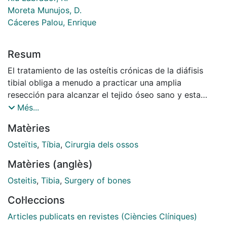
Moreta Munujos, D.
Cáceres Palou, Enrique
Resum
El tratamiento de las osteítis crónicas de la diáfisis
tibial obliga a menudo a practicar una amplia
resección para alcanzar el tejido óseo sano y esta
exigencia operatoria debilita la diáfisis. Para obviar la
Més...
fractura operatoria o posterior por fatiga y para
Matèries
facilitar la resección sin temor se ha utilizado una
táctica quirúrgica consistente en una solidarización
Osteïtis
,
Tíbia
,
Cirurgia dels ossos
tibioperonea que construye un residente eje en la
Matèries (anglès)
pierna ya sea mediante injerto intertibioperoneo ya
con peroné protibia de Zanoli. Bajo la protección ósea
Osteitis
,
Tibia
,
Surgery of bones
de este bloque, la resección puede llevarse tan lejos
Col·leccions
como sea necesario, tánica garantía de evitar la
recidiva. Ha sido aplicado a ocho casos con éxito. El
Articles publicats en revistes (Ciències Clíniques)