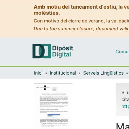
Amb motiu del tancament d'estiu, la v
molèsties.
Con motivo del cierre de verano, la valida
Due to the summer closure, document valid
Comuni
Inici
Institucional
Serveis Lingüístics
Si 
cit
htt
Ma