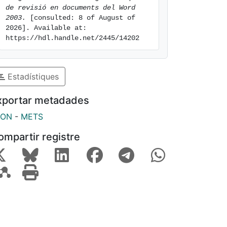
de revisió en documents del Word 
2003.
 [consulted: 8 of August of 
2026]. Available at: 
https://hdl.handle.net/2445/14202
Estadístiques
xportar metadades
SON
-
METS
ompartir registre