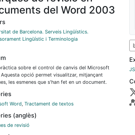
cuments del Word 2003
rs
sitat de Barcelona. Serveis Lingüístics.
sorament Lingüístic i Terminologia
um
E
ràctica sobre el control de canvis del Microsoft
J
 Aquesta opció permet visualitzar, mitjançant
C
es, les esmenes que s'han fet en un document.
ries
soft Word
,
Tractament de textos
ries (anglès)
es de revisió