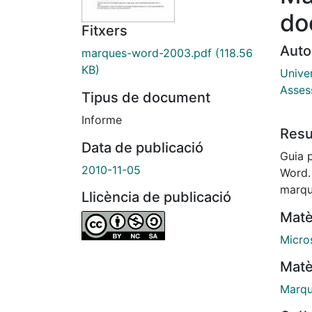
do
Fitxers
Auto
marques-word-2003.pdf
(118.56
KB)
Univer
Asses
Tipus de document
Informe
Res
Data de publicació
Guia p
2010-11-05
Word.
marqu
Llicència de publicació
Matè
Micro
Matè
Marqu