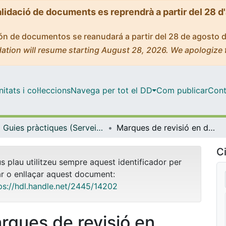
alidació de documents es reprendrà a partir del 28 d
ción de documentos se reanudará a partir del 28 de agosto 
ation will resume starting August 28, 2026. We apologize 
tats i col·leccions
Navega per tot el DD
Com publicar
Cont
Guies pràctiques (Serveis Lingüístics)
Marques de revisió en documents del Word 2003
Ci
us plau utilitzeu sempre aquest identificador per
ar o enllaçar aquest document:
ps://hdl.handle.net/2445/14202
rques de revisió en