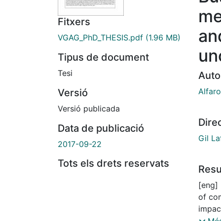
me
Fitxers
an
VGAG_PhD_THESIS.pdf
(1.96 MB)
un
Tipus de document
Tesi
Auto
Alfaro
Versió
Versió publicada
Dire
Data de publicació
Gil L
2017-09-22
Tots els drets reservats
Res
[eng] It is generally accepted that innovation is a source
of co
impac
range