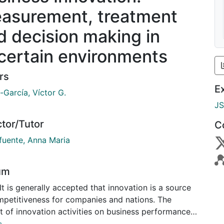
asurement, treatment
d decision making in
certain environments
rs
E
-García, Víctor G.
J
ctor/Tutor
C
afuente, Anna Maria
um
mpetitiveness for companies and nations. The
t of innovation activities on business performance
s from the effect on sales and market share to the