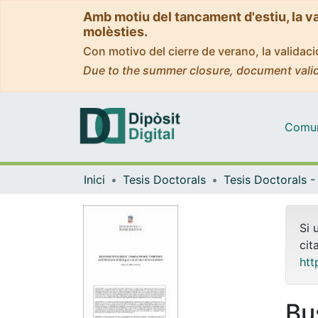
Amb motiu del tancament d'estiu, la v
molèsties.
Con motivo del cierre de verano, la valida
Due to the summer closure, document valid
Comuni
Inici
Tesis Doctorals
Si 
cit
htt
Bu