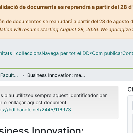
alidació de documents es reprendrà a partir del 28 d
ción de documentos se reanudará a partir del 28 de agosto 
ation will resume starting August 28, 2026. We apologize 
tats i col·leccions
Navega per tot el DD
Com publicar
Cont
Tesis Doctorals - Facultat - Economia i Empresa
Business Innovation: measurement, treatment and decision making in uncertain environments
Ci
us plau utilitzeu sempre aquest identificador per
ar o enllaçar aquest document:
ps://hdl.handle.net/2445/116973
siness Innovation: