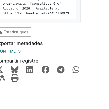
environments.
 [consulted: 6 of 
August of 2026]. Available at: 
https://hdl.handle.net/2445/116973
Estadístiques
xportar metadades
SON
-
METS
ompartir registre