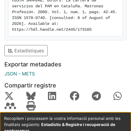
COSTA SAMPERE, Dolors. La cartera de 
servicios del PAM en Cataluña. 
Matronas 
Profesión
. 2000. Vol. 1, num. 1, pags. 42-45. 
ISSN 1578-0740. [consulted: 8 of August of 
2026]. Available at: 
https://hdl.handle.net/2445/173165
Estadístiques
Exportar metadades
JSON
-
METS
Compartir registre
Recopilem i processem la vostra informació personal amb les
finalitats següents:
Estadístic & Registre i recuperació de
Coordinació:
CRAI UB
Avís legal
Metadades
subjectes a:
contrasenya