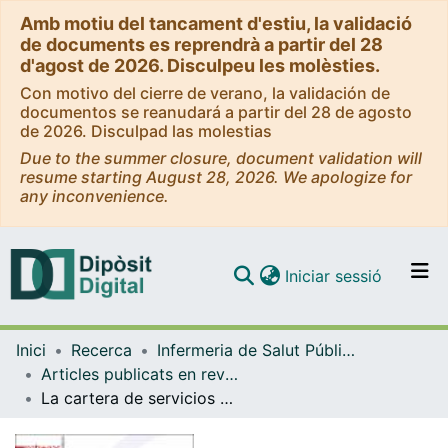
Amb motiu del tancament d'estiu, la validació
de documents es reprendrà a partir del 28
d'agost de 2026. Disculpeu les molèsties.
Con motivo del cierre de verano, la validación de
documentos se reanudará a partir del 28 de agosto
de 2026. Disculpad las molestias
Due to the summer closure, document validation will
resume starting August 28, 2026. We apologize for
any inconvenience.
(current)
Iniciar sessió
Comunitats i col·leccions
Inici
Recerca
Infermeria de Salut Pública, Salut Mental i Maternoinfantil
Navega per tot el DD
Articles publicats en revistes (Infermeria de Salut Pública, Salut mental i Maternoinfantil)
Com publicar
La cartera de servicios del PAM en Cataluña
Contacte