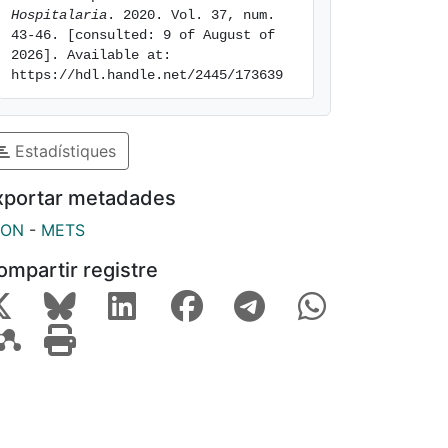
Hospitalaria
. 2020. Vol. 37, num. 
43-46. [consulted: 9 of August of 
2026]. Available at: 
https://hdl.handle.net/2445/173639
Estadístiques
xportar metadades
SON
-
METS
ompartir registre