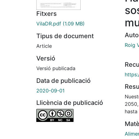
so
Fitxers
mul
VilaDR.pdf
(1.09 MB)
Auto
Tipus de document
Roig V
Article
Versió
Recu
Versió publicada
https
Data de publicació
Res
2020-09-01
Nuestr
Llicència de publicació
2050,
hasta 
perso
Matè
limita
trans
Alime