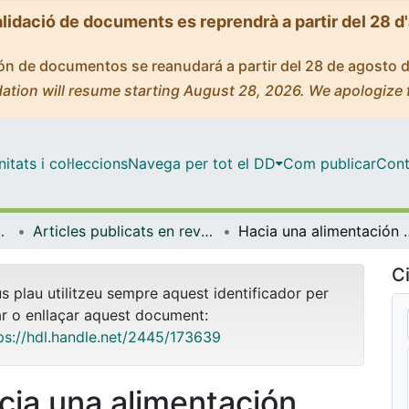
alidació de documents es reprendrà a partir del 28 d
ción de documentos se reanudará a partir del 28 de agosto 
ation will resume starting August 28, 2026. We apologize 
tats i col·leccions
Navega per tot el DD
Com publicar
Cont
de Bellvitge (IDIBELL)
Articles publicats en revistes (Institut d'lnvestigació Biomèdica de Bellvitge (IDIBELL))
Hacia una alimentación sosteni
Ci
us plau utilitzeu sempre aquest identificador per
ar o enllaçar aquest document:
ps://hdl.handle.net/2445/173639
cia una alimentación