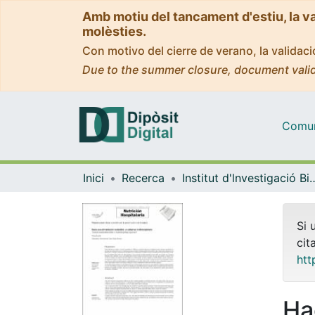
Amb motiu del tancament d'estiu, la v
molèsties.
Con motivo del cierre de verano, la valida
Due to the summer closure, document valid
Comuni
Inici
Recerca
Institut d'lnvestigació Biomèdica 
Si 
cit
htt
Ha