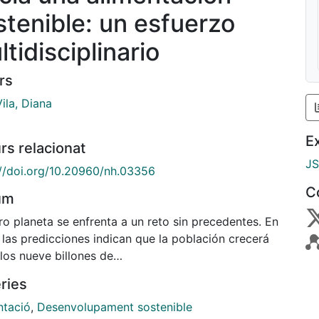
stenible: un esfuerzo
tidisciplinario
rs
ila, Diana
E
rs relacionat
J
://doi.org/10.20960/nh.03356
C
um
o planeta se enfrenta a un reto sin precedentes. En
 las predicciones indican que la población crecerá
los nueve billones de
nas, que deberán nutrirse en un planeta con recursos
ries
dos. El sistema global de alimentación debe
formarse, pasando de una
ntació
,
Desenvolupament sostenible