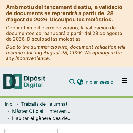
Amb motiu del tancament d'estiu, la validació
de documents es reprendrà a partir del 28
d'agost de 2026. Disculpeu les molèsties.
Con motivo del cierre de verano, la validación de
documentos se reanudará a partir del 28 de agosto
de 2026. Disculpad las molestias
Due to the summer closure, document validation will
resume starting August 28, 2026. We apologize for
any inconvenience.
(current)
Iniciar sessió
Comunitats i col·leccions
Inici
Treballs de l'alumnat
Navega per tot el DD
Màster Oficial - Intervenció Psicosocial (MIPS)
Com publicar
Habitar el gènere des de la norma: Una aproximació crítica a la construcció psicosocial de les identitats cisgènere
Contacte