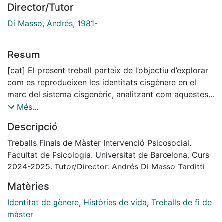
Director/Tutor
Di Masso, Andrés, 1981-
Resum
[cat] El present treball parteix de l’objectiu d’explorar
com es reprodueixen les identitats cisgènere en el
marc del sistema cisgenèric, analitzant com aquestes
es vinculen a la reproducció de dinàmiques de poder
Més...
en el sí del cisgenerisme. Des d’una perspectiva
Descripció
socioconstruccionista crítica i seguint una
metodologia qualitativa, s’ha realitzat una anàlisi
Treballs Finals de Màster Intervenció Psicosocial.
narrativa-discursiva dels relats de vida generitzats de
Facultat de Psicologia. Universitat de Barcelona. Curs
deu persones cisgènere distribuïdes al llarg de tres
2024-2025. Tutor/Director: Andrés Di Masso Tarditti
eixos: l’edat (1a generació, 2a generació i 3a
Matèries
generació), el gènere (home i dona) i la sexualitat
(heterosexual i LGB+). Aquesta anàlisi ha permès
Identitat de gènere
,
Històries de vida
,
Treballs de fi de
concloure com les persones cisgènere es posicionen
màster