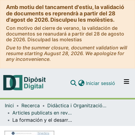
Amb motiu del tancament d'estiu, la validació
de documents es reprendrà a partir del 28
d'agost de 2026. Disculpeu les molèsties.
Con motivo del cierre de verano, la validación de
documentos se reanudará a partir del 28 de agosto
de 2026. Disculpad las molestias
Due to the summer closure, document validation will
resume starting August 28, 2026. We apologize for
any inconvenience.
(current)
Iniciar sessió
Comunitats i col·leccions
Inici
Recerca
Didàctica i Organització Educativa
Navega per tot el DD
Articles publicats en revistes (Didàctica i Organització Educativa)
Com publicar
La formación y el desarrollo profesional del profesorado en España y Latinoamericana
Contacte