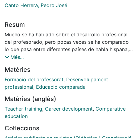
Canto Herrera, Pedro José
Resum
Mucho se ha hablado sobre el desarrollo profesional
del profesorado, pero pocas veces se ha comparado
lo que pasa entre diferentes países de habla hispana,
como son los casos de España y Latinoamérica. Por
Més...
tal motivo, el propósito de este artículo es describir y
Matèries
analizar la formación de profesores y su desarrollo
profesional en esas dos regiones. Presenta conceptos
Formació del professorat
,
Desenvolupament
como la formación y el desarrollo profesional, un
professional
,
Educació comparada
análisis del papel del profesor, y lo que une y separa a
Matèries (anglès)
España y los países latinoamericanos en cuanto al
desarrollo profesional de los profesores, así como
Teacher training
,
Career development
,
Comparative
algunas diferencias identificadas en sus contextos.
education
Col·leccions