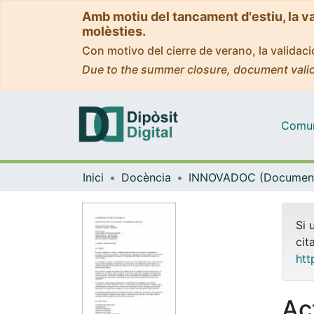
Amb motiu del tancament d'estiu, la v
molèsties.
Con motivo del cierre de verano, la valida
Due to the summer closure, document valid
Comuni
Inici
Docència
Si 
cit
htt
Ac