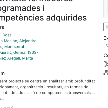
ogramades i
mpetències adquirides
rs
l, Rosa
E
ch Manjón, Alejandro
J
s, Montserrat
Queralt, Germà, 1963-
C
lez Aregall, Marta
um
sent projecte se centra en analitzar amb profunditat
cionament, organització i resultats, en termes de
ment i de adquisició de competències transversals,
ormadores programades en 5 grups de
...
gnatura de Política Econòmica d’Espanya i la Unió