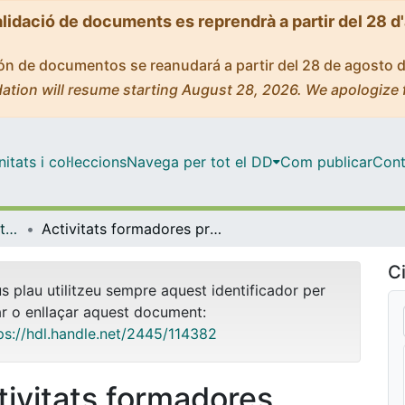
alidació de documents es reprendrà a partir del 28 d
ción de documentos se reanudará a partir del 28 de agosto 
ation will resume starting August 28, 2026. We apologize 
tats i col·leccions
Navega per tot el DD
Com publicar
Cont
INNOVADOC (Documents d'Innovació Docent)
Activitats formadores programades i competències adquirides
Ci
us plau utilitzeu sempre aquest identificador per
ar o enllaçar aquest document:
ps://hdl.handle.net/2445/114382
tivitats formadores