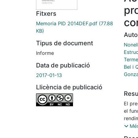
pr
Fitxers
co
Memoria PID 2014DEF.pdf
(77.88
KB)
Auto
Tipus de document
Nonel
Estru
Informe
Terme
Data de publicació
Bel i 
Gonza
2017-01-13
Llicència de publicació
Res
El pre
el fun
rendi
de les activitats f
Més
l’assi