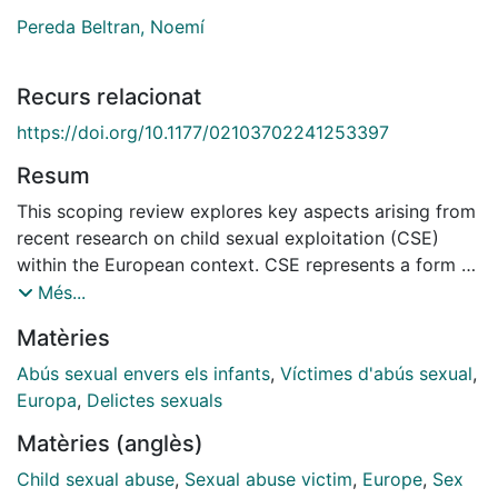
Pereda Beltran, Noemí
Recurs relacionat
https://doi.org/10.1177/02103702241253397
Resum
This scoping review explores key aspects arising from
recent research on child sexual exploitation (CSE)
within the European context. CSE represents a form of
sexual violence occurring across all regions and
Més...
countries, impacting the most vulnerable children and
Matèries
adolescents. The exploiter or exploiters respond to the
victim’s unmet basic needs and lead them to believe
Abús sexual envers els infants
,
Víctimes d'abús sexual
,
that they are engaging in a consensual exchange and
Europa
,
Delictes sexuals
relationship. This social issue affects between 1% and
Matèries (anglès)
2.5% of European boys and girls, with these figures
being notably higher among specific high-risk groups.
Child sexual abuse
,
Sexual abuse victim
,
Europe
,
Sex