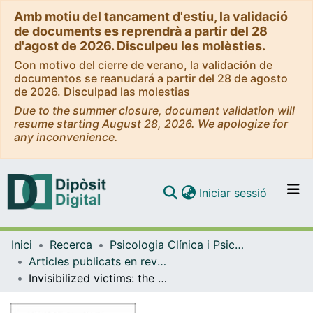
Amb motiu del tancament d'estiu, la validació
de documents es reprendrà a partir del 28
d'agost de 2026. Disculpeu les molèsties.
Con motivo del cierre de verano, la validación de
documentos se reanudará a partir del 28 de agosto
de 2026. Disculpad las molestias
Due to the summer closure, document validation will
resume starting August 28, 2026. We apologize for
any inconvenience.
(current)
Iniciar sessió
Comunitats i col·leccions
Inici
Recerca
Psicologia Clínica i Psicobiologia
Navega per tot el DD
Articles publicats en revistes (Psicologia Clínica i Psicobiologia)
Com publicar
Invisibilized victims: the sexual exploitation of children and adolescents in the European context
Contacte