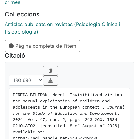
Preventing situations of CSE, identifying them and
crimes
intervening effectively with their victims is only
Col·leccions
possible if Europe acknowledges and addresses the
reality of this serious issue of personal and social
Articles publicats en revistes (Psicologia Clínica i
vulnerability that affects a significant number of boys
Psicobiologia)
and girls within our borders. It has been invisible for
Pàgina completa de l'ítem
far too long.
Citació
PEREDA BELTRAN, Noemí. Invisibilized victims: 
the sexual exploitation of children and 
adolescents in the European context . 
Journal 
for the Study of Education and Development
. 
2024. Vol. 47, num. 2, pags. 243-263. ISSN 
0210-3702. [consulted: 8 of August of 2026]. 
Available at: 
https://hdl.handle.net/2445/219350