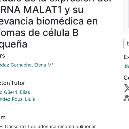
cRNA MALAT1 y su
levancia biomédica en
nfomas de célula B
queña
rs
E
ndez Garnacho, Elena Mª
J
C
ctor/Tutor
 Güerri, Elias
ndez Pous, Lluís
um
 El transcrito 1 de adenocarcinoma pulmonar