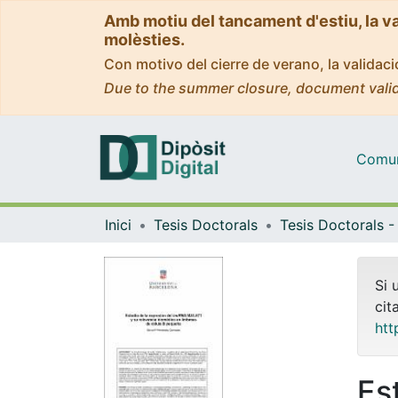
Amb motiu del tancament d'estiu, la v
molèsties.
Con motivo del cierre de verano, la valida
Due to the summer closure, document valid
Comuni
Inici
Tesis Doctorals
Si 
cit
htt
Es