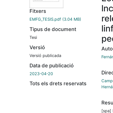
ln
Fitxers
re
EMFG_TESIS.pdf
(3.04 MB)
li
Tipus de document
pe
Tesi
Versió
Auto
Versió publicada
Ferná
Data de publicació
Dire
2023-04-20
Campo
Tots els drets reservats
Herná
Res
[spa]