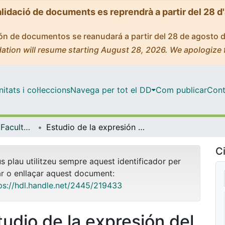
alidació de documents es reprendrà a partir del 28 d
ción de documentos se reanudará a partir del 28 de agosto 
ation will resume starting August 28, 2026. We apologize 
tats i col·leccions
Navega per tot el DD
Com publicar
Cont
Tesis Doctorals - Facultat - Medicina i Ciències de la Salut
Estudio de la expresión del lncRNA MALAT1 y su relevancia biomédica en linfomas de célula B pequeña
Ci
us plau utilitzeu sempre aquest identificador per
ar o enllaçar aquest document:
ps://hdl.handle.net/2445/219433
tudio de la expresión del