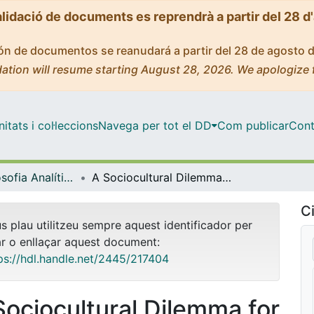
alidació de documents es reprendrà a partir del 28 d
ción de documentos se reanudará a partir del 28 de agosto 
ation will resume starting August 28, 2026. We apologize 
tats i col·leccions
Navega per tot el DD
Com publicar
Cont
Màster - Filosofia Analítica (APhil)
A Sociocultural Dilemma for Realist Theories of Value
Ci
us plau utilitzeu sempre aquest identificador per
ar o enllaçar aquest document:
ps://hdl.handle.net/2445/217404
Sociocultural Dilemma for