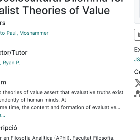
alist Theories of Value
rs
to Paul, Moshammer
E
ctor/Tutor
J
, Ryan P.
C
um
t theories of value assert that evaluative truths exist
endently of human minds. At
ame time, the content and formation of evaluative
ments are affected by
...
ultural forces. This thesis critically analyzes the
ripció
ibility of realist theories of value
he influence of sociocultural forces on evaluative
 en Filosofia Analítica (APhil), Facultat Filosofía,