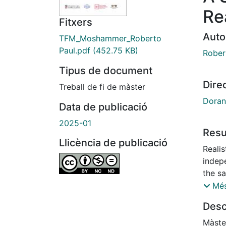
Re
Fitxers
Auto
TFM_Moshammer_Roberto
Paul.pdf
(452.75 KB)
Rober
Tipus de document
Dire
Treball de fi de màster
Doran
Data de publicació
2025-01
Res
Llicència de publicació
Realis
indep
the s
judge
Més
socioc
Desc
compat
with t
Màster