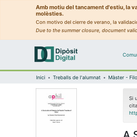
Amb motiu del tancament d'estiu, la v
molèsties.
Con motivo del cierre de verano, la valida
Due to the summer closure, document valid
Comuni
Inici
Treballs de l'alumnat
Si 
cit
htt
A 