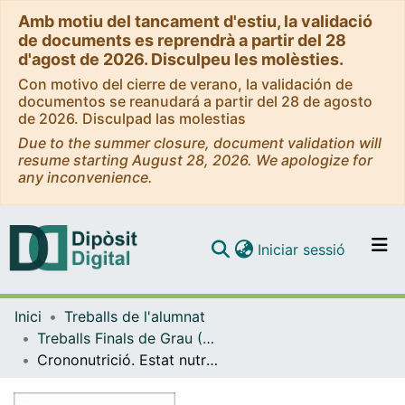
Amb motiu del tancament d'estiu, la validació
de documents es reprendrà a partir del 28
d'agost de 2026. Disculpeu les molèsties.
Con motivo del cierre de verano, la validación de
documentos se reanudará a partir del 28 de agosto
de 2026. Disculpad las molestias
Due to the summer closure, document validation will
resume starting August 28, 2026. We apologize for
any inconvenience.
(current)
Iniciar sessió
Comunitats i col·leccions
Inici
Treballs de l'alumnat
Navega per tot el DD
Treballs Finals de Grau (TFG) - Nutrició Humana i Dietètica
Com publicar
Crononutrició. Estat nutricional i de salut del treballador a torns
Contacte