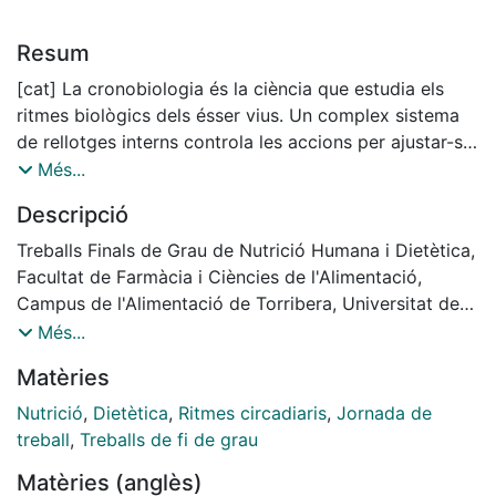
Resum
[cat] La cronobiologia és la ciència que estudia els
ritmes biològics dels ésser vius. Un complex sistema
de rellotges interns controla les accions per ajustar-se
als cicles de llum/foscor. Actualment moltes malalties
Més...
s’associen amb un desajust del sistema circadiari. Una
Descripció
de les principals causes de desajust és treballar a
torns i es relaciona amb obesitat, diabetis tipus 2,
Treballs Finals de Grau de Nutrició Humana i Dietètica,
càncer, malalties cardiovasculars i metabòliques.
Facultat de Farmàcia i Ciències de l'Alimentació,
Pocs treballs estudien la relació del patró circadiari
Campus de l'Alimentació de Torribera, Universitat de
amb els aspectes nutricionals d’aquest col·lectiu. Per
Barcelona. Curs: 2020-2021. Tutor: Trinitat Cambras
Més...
aquest motiu, es va realitzar un estudi pilot amb
Riu
Matèries
treballadors sanitaris per analitzar la relació dels
ritmes circadiaris, son i ingesta amb la dieta. Els
Nutrició
,
Dietètica
,
Ritmes circadiaris
,
Jornada de
resultats conclouen que l’estabilitat del ritme circadiari
treball
,
Treballs de fi de grau
de temperatura tendeix a disminuir amb l’edat (p =
Matèries (anglès)
0,074) i que el ritme del patró de la ingesta