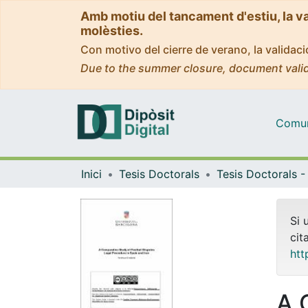
Amb motiu del tancament d'estiu, la v
molèsties.
Con motivo del cierre de verano, la valida
Due to the summer closure, document valid
Comuni
Inici
Tesis Doctorals
Si 
cit
htt
A 