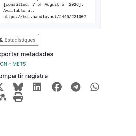
[consulted: 7 of August of 2026]. 
Available at: 
https://hdl.handle.net/2445/221002
Estadístiques
xportar metadades
SON
-
METS
ompartir registre