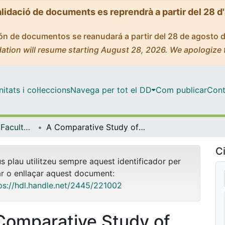
alidació de documents es reprendrà a partir del 28 d
ción de documentos se reanudará a partir del 28 de agosto 
ation will resume starting August 28, 2026. We apologize 
tats i col·leccions
Navega per tot el DD
Com publicar
Cont
Tesis Doctorals - Facultat - Dret
A Comparative Study of Football Disputes Legal Procedure in Spain and Iran
Ci
us plau utilitzeu sempre aquest identificador per
ar o enllaçar aquest document:
ps://hdl.handle.net/2445/221002
Comparative Study of