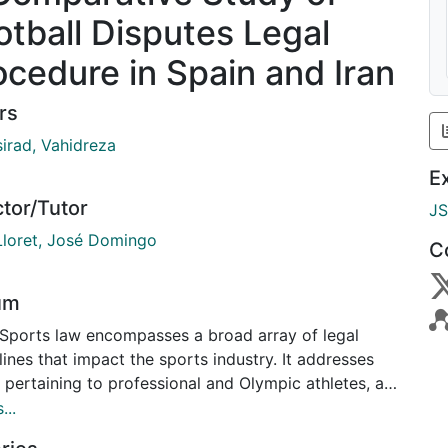
otball Disputes Legal
ocedure in Spain and Iran
rs
irad, Vahidreza
E
ctor/Tutor
J
 Lloret, José Domingo
C
um
 Sports law encompasses a broad array of legal
lines that impact the sports industry. It addresses
 pertaining to professional and Olympic athletes, as
as those involving youth and amateur sports. The
...
landscape in this domain incorporates various fields,