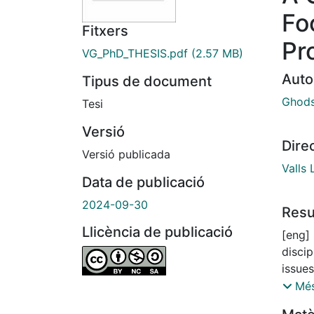
Fo
Fitxers
Pr
VG_PhD_THESIS.pdf
(2.57 MB)
Auto
Tipus de document
Ghods
Tesi
Versió
Dire
Versió publicada
Valls
Data de publicació
2024-09-30
Res
Llicència de publicació
[eng]
discip
issues
well 
Més
legal 