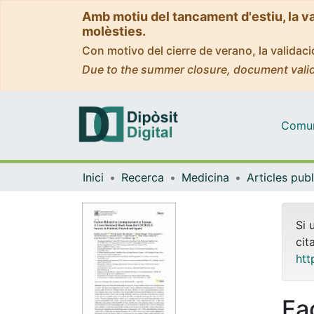
Amb motiu del tancament d'estiu, la v
molèsties.
Con motivo del cierre de verano, la valida
Due to the summer closure, document valid
Comuni
Inici
Recerca
Medicina
Si 
cit
htt
Fa