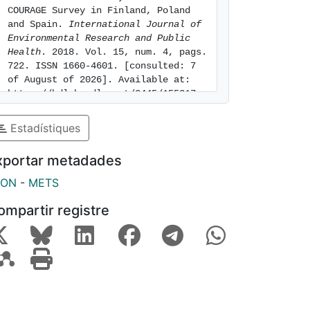
COURAGE Survey in Finland, Poland 
and Spain. 
International Journal of 
Environmental Research and Public 
Health
. 2018. Vol. 15, num. 4, pags. 
722. ISSN 1660-4601. [consulted: 7 
of August of 2026]. Available at: 
https://hdl.handle.net/2445/155317
Estadístiques
xportar metadades
SON
-
METS
ompartir registre