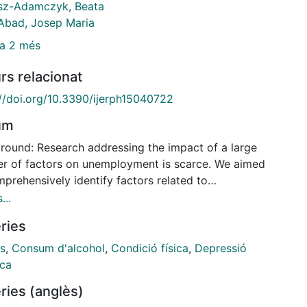
sz-Adamczyk, Beata
Abad, Josep Maria
a 2 més
rs relacionat
://doi.org/10.3390/ijerph15040722
um
round: Research addressing the impact of a large
r of factors on unemployment is scarce. We aimed
prehensively identify factors related to
loyment in a sample of persons aged 18-64 from
...
d, Poland and Spain. Methods: In this cross-sectional
ries
 factors from different areas were considered:
-demographic indicators, health habits, chronic
ts
,
Consum d'alcohol
,
Condició física
,
Depressió
ions, health state markers, vision and hearing
ica
tors, and social networks and built environment
ries (anglès)
s. Results: Complete data were available for 5003