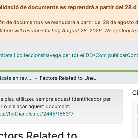
alidació de documents es reprendrà a partir del 28 d
ción de documentos se reanudará a partir del 28 de agosto 
ation will resume starting August 28, 2026. We apologize 
tats i col·leccions
Navega per tot el DD
Com publicar
Cont
Articles publicats en revistes (Medicina)
Factors Related to Unemployment in Europe. A Cross-Sectional Study from the COURAGE Survey in Finland, Poland and Spain
Ci
us plau utilitzeu sempre aquest identificador per
ar o enllaçar aquest document:
ps://hdl.handle.net/2445/155317
ctors Related to