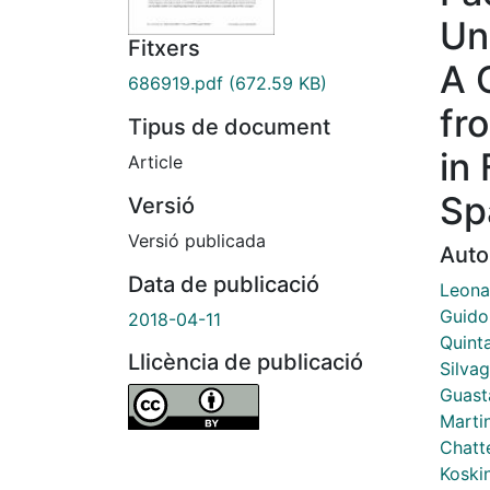
Un
Fitxers
A 
686919.pdf
(672.59 KB)
fr
Tipus de document
in
Article
Sp
Versió
Versió publicada
Auto
Data de publicació
Leona
Guido
2018-04-11
Quinta
Llicència de publicació
Silvag
Guasta
Marti
Chatt
Koski