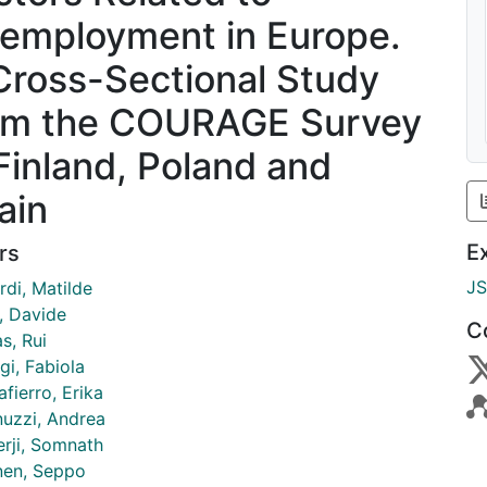
employment in Europe.
Cross-Sectional Study
om the COURAGE Survey
 Finland, Poland and
ain
E
rs
J
rdi, Matilde
, Davide
C
s, Rui
gi, Fabiola
fierro, Erika
nuzzi, Andrea
erji, Somnath
nen, Seppo