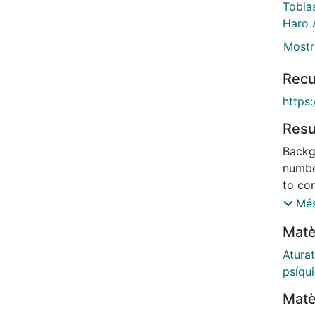
Tobia
Haro 
Mostr
Recu
https
Res
Backg
numbe
to com
unemp
Més
Finlan
Matè
study,
socio
Atura
condit
psíqu
indica
Matè
score