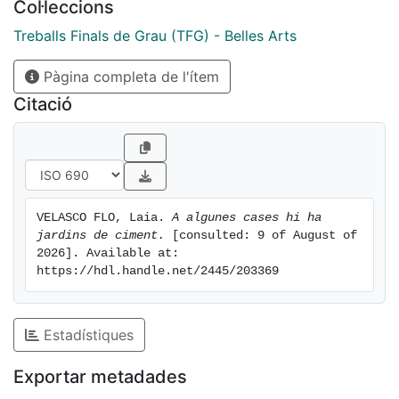
Col·leccions
development to today’s real estate speculation. The
image of a factory guides me towards cement, the
Treballs Finals de Grau (TFG) - Belles Arts
people who lived there and everything that was built
Pàgina completa de l'ítem
out of that matter. I use cement to create this
ephemeral installation in which doing and undoing go
Citació
hand by hand.
VELASCO FLO, Laia. 
A algunes cases hi ha 
jardins de ciment.
 [consulted: 9 of August of 
2026]. Available at: 
https://hdl.handle.net/2445/203369
Estadístiques
Exportar metadades