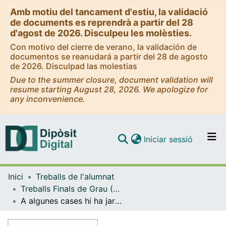
Amb motiu del tancament d'estiu, la validació
de documents es reprendrà a partir del 28
d'agost de 2026. Disculpeu les molèsties.
Con motivo del cierre de verano, la validación de
documentos se reanudará a partir del 28 de agosto
de 2026. Disculpad las molestias
Due to the summer closure, document validation will
resume starting August 28, 2026. We apologize for
any inconvenience.
(current)
Iniciar sessió
Comunitats i col·leccions
Inici
Treballs de l'alumnat
Navega per tot el DD
Treballs Finals de Grau (TFG) - Belles Arts
Com publicar
A algunes cases hi ha jardins de ciment
Contacte