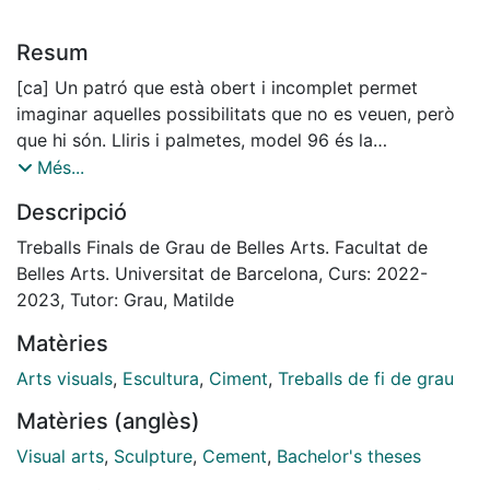
Resum
[ca] Un patró que està obert i incomplet permet
imaginar aquelles possibilitats que no es veuen, però
que hi són. Lliris i palmetes, model 96 és la
reinterpretació d’un terra conegut, que d’alguna
Més...
manera m’explica una història de la ciutat de Barcelona
Descripció
a través del seu material, de l’expansió urbanística a
l’actual especulació. La visió d’una fàbrica em porta al
Treballs Finals de Grau de Belles Arts. Facultat de
ciment, a pensar en les persones que vivien allà i en
Belles Arts. Universitat de Barcelona, Curs: 2022-
tot el que es va construir amb aquella matèria. Utilitzo
2023, Tutor: Grau, Matilde
el ciment per fer aquesta instal·lació efímera en la qual
Matèries
fer i desfer van de la mà.
[eng] An open and incomplete pattern allows me to
Arts visuals
,
Escultura
,
Ciment
,
Treballs de fi de grau
imagine the possibilities that are out of sight, but still
Matèries (anglès)
there. Lliris i palmetes, model 96 is the reinterpretation
of a known floor that somehow tells me a story about
Visual arts
,
Sculpture
,
Cement
,
Bachelor's theses
the city of Barcelona through its material, from urban