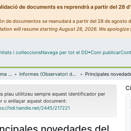
alidació de documents es reprendrà a partir del 28 d
ción de documentos se reanudará a partir del 28 de agosto 
ation will resume starting August 28, 2026. We apologize 
tats i col·leccions
Navega per tot el DD
Com publicar
Cont
Observatori del Sistema Universitari (OSU)
Informes (Observatori del Sistema Universitari (OSU))
Ci
us plau utilitzeu sempre aquest identificador per
ar o enllaçar aquest document:
ps://hdl.handle.net/2445/217221
incipales novedades del