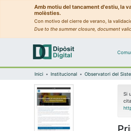
Amb motiu del tancament d'estiu, la v
molèsties.
Con motivo del cierre de verano, la valida
Due to the summer closure, document valid
Comuni
Inici
Institucional
Si 
cit
htt
Pr