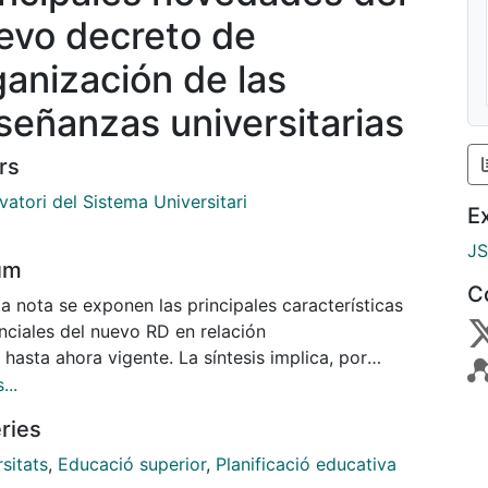
evo decreto de
ganización de las
señanzas universitarias
rs
atori del Sistema Universitari
E
J
um
C
a nota se exponen las principales características
nciales del nuevo RD en relación
 hasta ahora vigente. La síntesis implica, por
sto, la pérdida de algunos matices, por
...
l para los detalles es necesario consultar el texto
ries
opio RD...
sitats
,
Educació superior
,
Planificació educativa