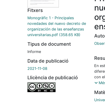
nu
Fitxers
or
Monogràfic 1 - Principales
novedades del nuevo decreto de
en
organización de las enseñanzas
universitarias.pdf
(358.65 KB)
Auto
Observ
Tipus de document
Informe
Res
Data de publicació
En est
2021-11-08
difere
con el
Llicència de publicació
supue
Més
lo cua
Matè
del pr
Univer