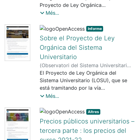
Proyecto de Ley Orgánica
del Sistema Universitario, que ha
Més...
pasado al Senado para su tramitación...
Informe
Sobre el Proyecto de Ley
Orgánica del Sistema
Universitario
(
Observatori del Sistema Universitari
(OSU)
El Proyecto de Ley Orgánica del
,
2022-10-18
)
Observatori del
Sistema Universitari
Sistema Universitario (LOSU), que se
está tramitando por la vía
de urgencia, entró en el Congreso de
Més...
los Diputados el 22 de junio, superó el
debate de totalidad
Altres
el 22 de setiembre y sigue avanzando,
Precios públicos universitarios –
pues el plazo para la presentación de
tercera parte : los precios del
enmiendas al
curso 2021-22