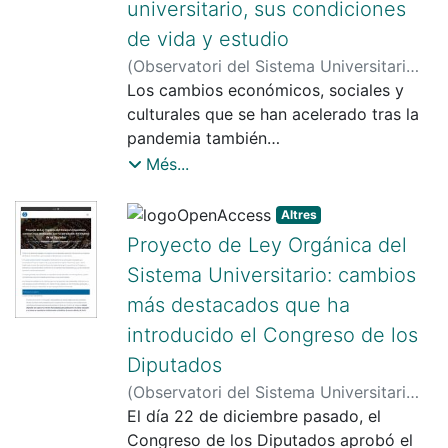
universitario, sus condiciones
de vida y estudio
(
Observatori del Sistema Universitari
(OSU)
Los cambios económicos, sociales y
,
2023-03-27
)
Observatori del
Sistema Universitari
culturales que se han acelerado tras la
pandemia también
están impactando en el mundo
Més...
universitario. Además, el uso intensivo
de recursos digitales está
Altres
transformando rápidamente el ámbito
Proyecto de Ley Orgánica del
de la enseñanza y el aprendizaje...
Sistema Universitario: cambios
más destacados que ha
introducido el Congreso de los
Diputados
(
Observatori del Sistema Universitari
(OSU)
El día 22 de diciembre pasado, el
,
2023-01-09
)
Observatori del
Sistema Universitari
Congreso de los Diputados aprobó el