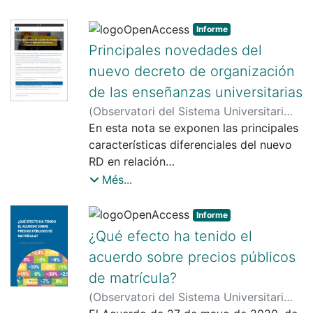
Sistema Universitari
Informe
Principales novedades del
nuevo decreto de organización
de las enseñanzas universitarias
(
Observatori del Sistema Universitari
(OSU)
En esta nota se exponen las principales
,
2021-11-08
)
Observatori del
Sistema Universitari
características diferenciales del nuevo
RD en relación
con el hasta ahora vigente. La síntesis
Més...
implica, por supuesto, la pérdida de
algunos matices, por
Informe
lo cual para los detalles es necesario
¿Qué efecto ha tenido el
consultar el texto del propio RD...
acuerdo sobre precios públicos
de matrícula?
(
Observatori del Sistema Universitari