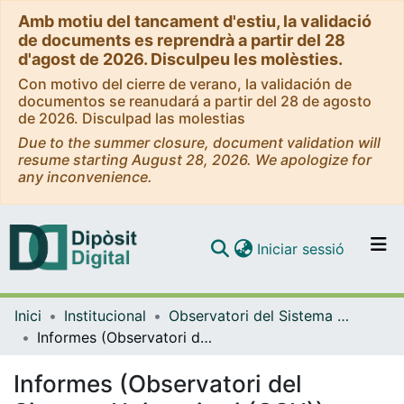
Amb motiu del tancament d'estiu, la validació
de documents es reprendrà a partir del 28
d'agost de 2026. Disculpeu les molèsties.
Con motivo del cierre de verano, la validación de
documentos se reanudará a partir del 28 de agosto
de 2026. Disculpad las molestias
Due to the summer closure, document validation will
resume starting August 28, 2026. We apologize for
any inconvenience.
(current)
Iniciar sessió
Comunitats i col·leccions
Inici
Institucional
Observatori del Sistema Universitari (OSU)
Navega per tot el DD
Informes (Observatori del Sistema Universitari (OSU))
Com publicar
Informes (Observatori del
Contacte