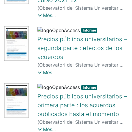
articulado ha 􀀁nalizado este 13 de
octubre...
(
Observatori del Sistema Universitari
(OSU)
,
2022-01-08
)
Observatori del
Més...
Sistema Universitari
Informe
Precios públicos universitarios –
segunda parte : efectos de los
acuerdos
(
Observatori del Sistema Universitari
(OSU)
,
2022-01-08
)
Observatori del
Més...
Sistema Universitari
Informe
Precios públicos universitarios –
primera parte : los acuerdos
publicados hasta el momento
(
Observatori del Sistema Universitari
(OSU)
,
2022-01-04
)
Observatori del
Més...