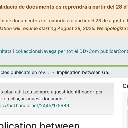
alidació de documents es reprendrà a partir del 28 d
ción de documentos se reanudará a partir del 28 de agosto 
ation will resume starting August 28, 2026. We apologize 
tats i col·leccions
Navega per tot el DD
Com publicar
Cont
Articles publicats en revistes (Ciències Clíniques)
Implication between Genetic Variants from APOA5 and ZPR1 and NAFLD Severity in Patients with Hypertriglyceridemia
Ci
us plau utilitzeu sempre aquest identificador per
ar o enllaçar aquest document:
ps://hdl.handle.net/2445/175989
plication between