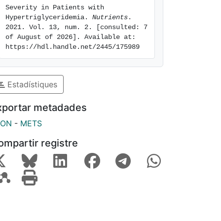
Severity in Patients with 
Hypertriglyceridemia. 
Nutrients
. 
2021. Vol. 13, num. 2. [consulted: 7 
of August of 2026]. Available at: 
https://hdl.handle.net/2445/175989
Estadístiques
xportar metadades
SON
-
METS
ompartir registre