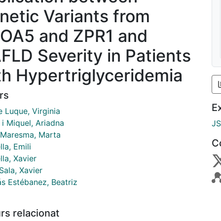
netic Variants from
OA5 and ZPR1 and
FLD Severity in Patients
th Hypertriglyceridemia
rs
E
 Luque, Virginia
i Miquel, Ariadna
J
 Maresma, Marta
C
la, Emili
la, Xavier
Sala, Xavier
s Estébanez, Beatriz
rs relacionat