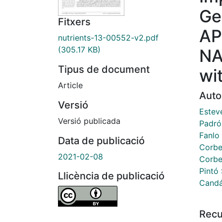
Ge
Fitxers
AP
nutrients-13-00552-v2.pdf
(305.17 KB)
NA
Tipus de document
wi
Article
Auto
Versió
Esteve
Versió publicada
Padró 
Fanlo
Data de publicació
Corbel
2021-02-08
Corbel
Pintó 
Llicència de publicació
Candá
Recu