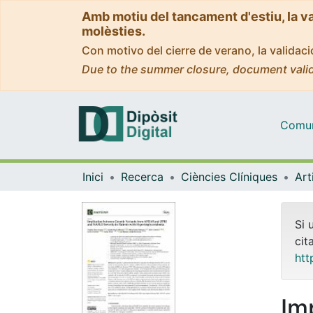
Amb motiu del tancament d'estiu, la v
molèsties.
Con motivo del cierre de verano, la valida
Due to the summer closure, document valid
Comuni
Inici
Recerca
Ciències Clíniques
Si 
cit
htt
Im