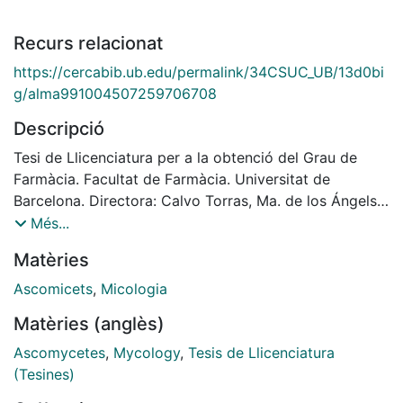
Recurs relacionat
https://cercabib.ub.edu/permalink/34CSUC_UB/13d0bi
g/alma991004507259706708
Descripció
Tesi de Llicenciatura per a la obtenció del Grau de
Farmàcia. Facultat de Farmàcia. Universitat de
Barcelona. Directora: Calvo Torras, Ma. de los Ángels.
1980
Més...
Matèries
Ascomicets
,
Micologia
Matèries (anglès)
Ascomycetes
,
Mycology
,
Tesis de Llicenciatura
(Tesines)