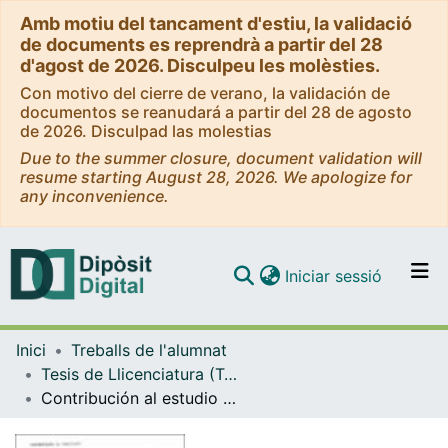
Amb motiu del tancament d'estiu, la validació
de documents es reprendrà a partir del 28
d'agost de 2026. Disculpeu les molèsties.
Con motivo del cierre de verano, la validación de
documentos se reanudará a partir del 28 de agosto
de 2026. Disculpad las molestias
Due to the summer closure, document validation will
resume starting August 28, 2026. We apologize for
any inconvenience.
(current)
Iniciar sessió
Comunitats i col·leccions
Inici
Treballs de l'alumnat
Navega per tot el DD
Tesis de Llicenciatura (Tesines) - Farmàcia
Com publicar
Contribución al estudio del género Aspergillus
Contacte