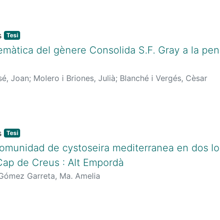
Tesi
emàtica del gènere Consolida S.F. Gray a la penín
sé, Joan
;
Molero i Briones, Julià
;
Blanché i Vergés, Cèsar
Tesi
comunidad de cystoseira mediterranea en dos lo
Cap de Creus : Alt Empordà
Gómez Garreta, Ma. Amelia