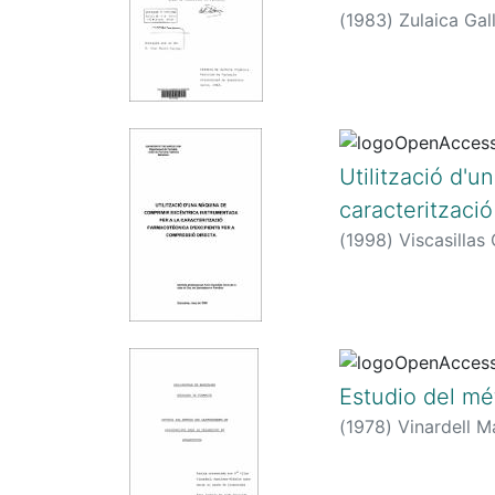
(
1983
)
Zulaica Gal
Utilització d'
caracteritzaci
(
1998
)
Viscasillas
Estudio del mé
(
1978
)
Vinardell M