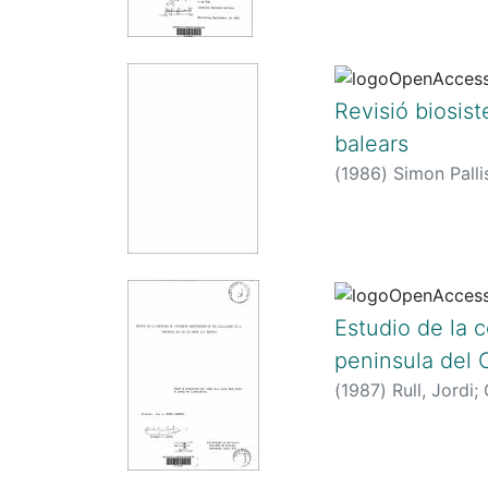
Revisió biosist
balears
(
1986
)
Simon Palli
Estudio de la 
peninsula del 
(
1987
)
Rull, Jordi
;