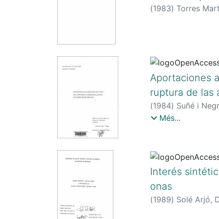
(
1983
)
Torres Mart
Aportaciones a
ruptura de las
(
1984
)
Suñé i Neg
1928-
Més...
Interés sintéti
onas
(
1989
)
Solé Arjó, 