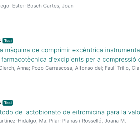
lego, Ester
;
Bosch Cartes, Joan
Tesi
una màquina de comprimir excèntrica instrumenta
ó farmacotècnica d'excipients per a compressió 
 Clerch, Anna
;
Pozo Carrascosa, Alfonso del
;
Faulí Trillo, Cl
Tesi
todo de lactobionato de eitromicina para la val
artínez-Hidalgo, Ma. Pilar
;
Planas i Rosselló, Joana M.