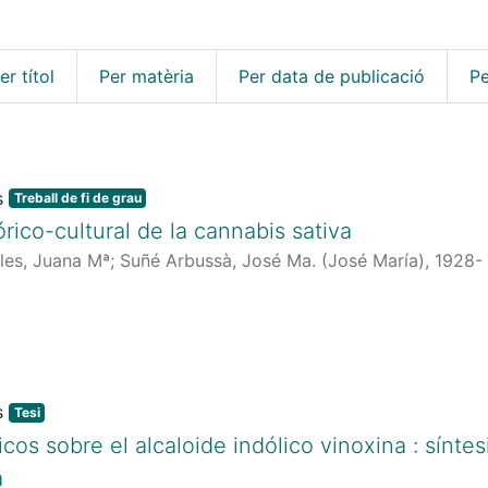
er títol
Per matèria
Per data de publicació
Pe
Treball de fi de grau
órico-cultural de la cannabis sativa
les, Juana Mª
;
Suñé Arbussà, José Ma. (José María), 1928-
Tesi
icos sobre el alcaloide indólico vinoxina : síntes
a