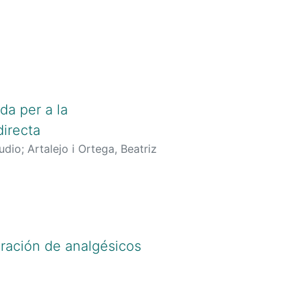
da per a la
directa
audio
;
Artalejo i Ortega, Beatriz
oración de analgésicos