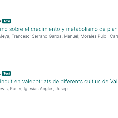
Tesi
omo sobre el crecimiento y metabolismo de plant
Meya, Francesc
;
Serrano García, Manuel
;
Morales Pujol, Ca
Tesi
ingut en valepotriats de diferents cultius de Vale
ovas, Roser
;
Iglesias Anglés, Josep