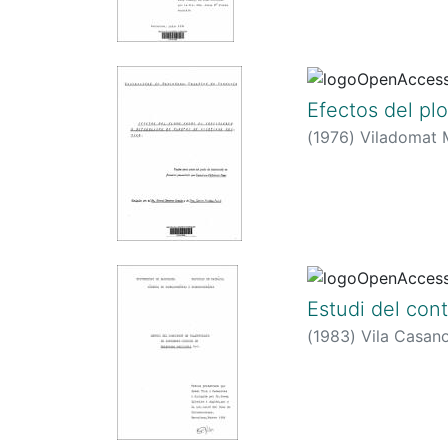
Efectos del pl
(
1976
)
Viladomat 
Estudi del cont
(
1983
)
Vila Casan