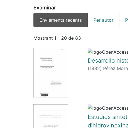
Examinar
Enviaments recents
Per autor
P
Enviaments recents
Mostrant
1 - 20 de 83
Desarrollo hist
(
1982
)
Pérez Mora
Estudios sintét
dihidrovinoxin