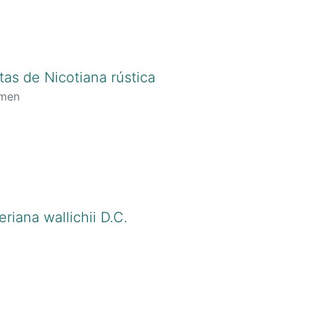
as de Nicotiana rústica
rmen
riana wallichii D.C.