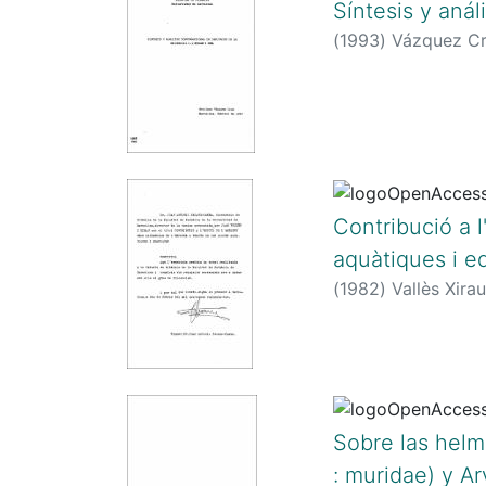
Síntesis y anál
(
1993
)
Vázquez Cr
Contribució a l
aquàtiques i e
(
1982
)
Vallès Xira
Sobre las helm
: muridae) y Ar