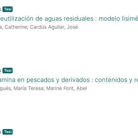
Tesi
reutilización de aguas residuales : modelo lisim
a, Catherine
;
Cardús Aguilar, José
Tesi
ramina en pescados y derivados : contenidos y r
gués, María Teresa
;
Mariné Font, Abel
Tesi