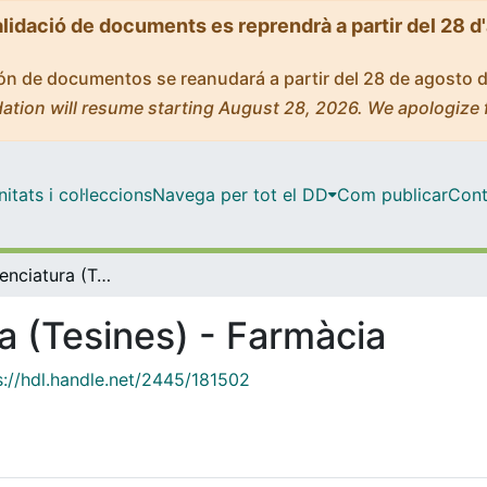
alidació de documents es reprendrà a partir del 28 d
ción de documentos se reanudará a partir del 28 de agosto 
ation will resume starting August 28, 2026. We apologize 
tats i col·leccions
Navega per tot el DD
Com publicar
Cont
Tesis de Llicenciatura (Tesines) - Farmàcia
ra (Tesines) - Farmàcia
s://hdl.handle.net/2445/181502