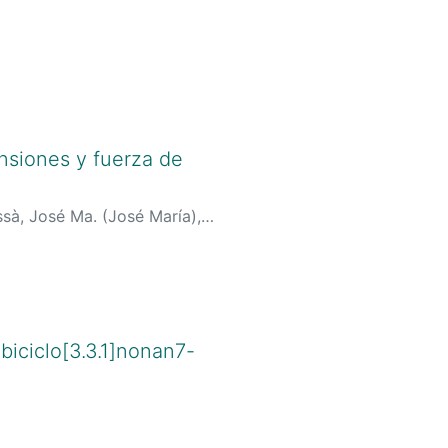
ensiones y fuerza de
sà, José Ma. (José María),
biciclo[3.3.1]nonan7-