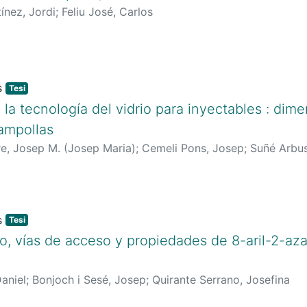
ínez, Jordi
;
Feliu José, Carlos
Tesi
 la tecnología del vidrio para inyectables : dim
 ampollas
re, Josep M. (Josep Maria)
;
Cemeli Pons, Josep
;
Suñé Arbus
Tesi
co, vías de acceso y propiedades de 8-aril-2-aza
Daniel
;
Bonjoch i Sesé, Josep
;
Quirante Serrano, Josefina