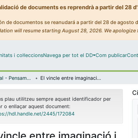
alidació de documents es reprendrà a partir del 28 d
ción de documentos se reanudará a partir del 28 de agosto 
ation will resume starting August 28, 2026. We apologize 
tats i col·leccions
Navega per tot el DD
Com publicar
Cont
Màster Oficial - Pensament Contemporani i Tradició Clàssica
El vincle entre imaginació i llibertat a partir de Kant
Ci
us plau utilitzeu sempre aquest identificador per
ar o enllaçar aquest document:
ps://hdl.handle.net/2445/172084
vincle entre imaginació i