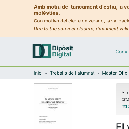
Amb motiu del tancament d'estiu, la v
molèsties.
Con motivo del cierre de verano, la valida
Due to the summer closure, document valid
Comuni
Inici
Treballs de l'alumnat
Si 
cit
htt
El 