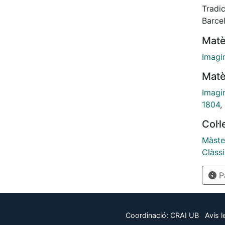
conceb
Tradic
no tin
Barce
implic
Matè
sinó q
altram
Imagin
lliber
Matè
vincl
compr
Imagi
pensa
1804
,
humà, 
Col·
vius.
Màste
Clàss
Pà
Coordinació:
CRAI UB
Avís l