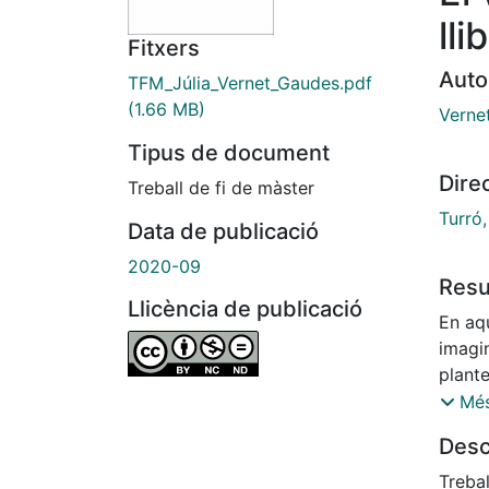
lli
Fitxers
Auto
TFM_Júlia_Vernet_Gaudes.pdf
(1.66 MB)
Verne
Tipus de document
Dire
Treball de fi de màster
Turró,
Data de publicació
2020-09
Res
Llicència de publicació
En aqu
imagin
plante
una re
Més
ambdu
Desc
podríe
consti
Treba