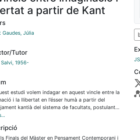
bertat a partir de Kant
rs
t Gaudes, Júlia
E
ctor/Tutor
J
 Salvi, 1956-
C
um
est estudi volem indagar en aquest vincle entre la
ació i la llibertat en l’ésser humà a partir del
jament kantià del sistema de facultats, postulant
lació d’implicació mútua, de reciprocitat entre
...
es. La tesi que volem defensar sosté que no
ripció
m imaginar si no hi hagués alguna sort de llibertat
tutiva en nosaltres i, alhora, no ens podríem
lls Finals del Màster en Pensament Contemporani i