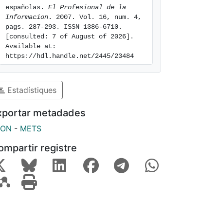
españolas. 
El Profesional de la 
Informacion
. 2007. Vol. 16, num. 4, 
pags. 287-293. ISSN 1386-6710. 
[consulted: 7 of August of 2026]. 
Available at: 
https://hdl.handle.net/2445/23484
Estadístiques
xportar metadades
SON
-
METS
ompartir registre