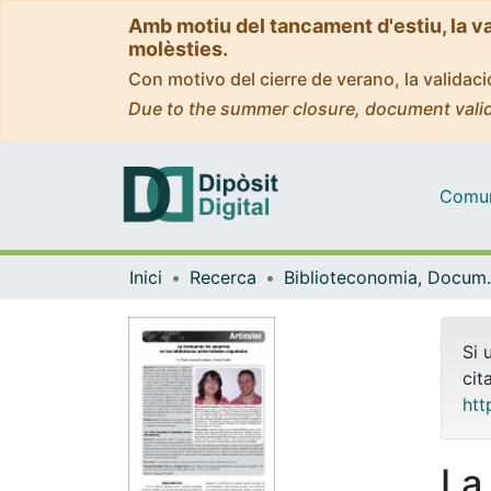
Amb motiu del tancament d'estiu, la v
molèsties.
Con motivo del cierre de verano, la valida
Due to the summer closure, document valid
Comuni
Inici
Recerca
Biblioteconomia,
Si 
cit
htt
La