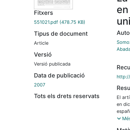
en
Fitxers
un
551021.pdf
(478.75 KB)
Auto
Tipus de document
Somoz
Article
Abada
Versió
Versió publicada
Recu
Data de publicació
http:/
2007
Res
Tots els drets reservats
El art
en dic
españo
forma
Més
ocho 