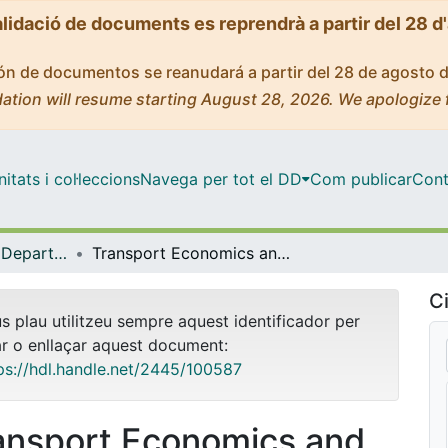
alidació de documents es reprendrà a partir del 28 d
ción de documentos se reanudará a partir del 28 de agosto 
ation will resume starting August 28, 2026. We apologize 
tats i col·leccions
Navega per tot el DD
Com publicar
Cont
Tesis Doctorals - Departament - Política Econòmica i Estructura Econòmica Mundial
Transport Economics and Infrastructure: An Empirical Analysis of the Port Sector
Ci
us plau utilitzeu sempre aquest identificador per
ar o enllaçar aquest document:
ps://hdl.handle.net/2445/100587
ansport Economics and