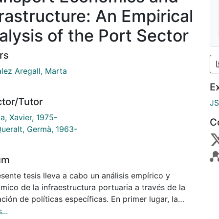
frastructure: An Empirical
alysis of the Port Sector
rs
lez Aregall, Marta
E
ctor/Tutor
J
a, Xavier, 1975-
C
Queralt, Germà, 1963-
um
sente tesis lleva a cabo un análisis empírico y
ico de la infraestructura portuaria a través de la
ción de políticas específicas. En primer lugar, la
se centra en cuantificar el impacto económico de la
...