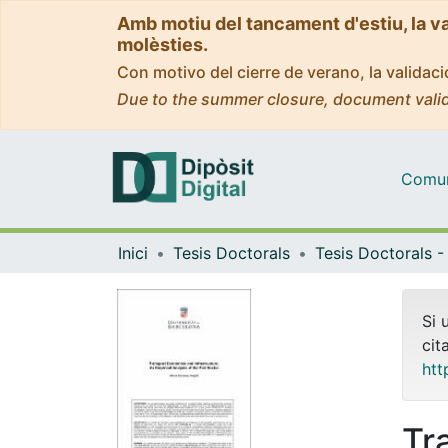
Amb motiu del tancament d'estiu, la v
molèsties.
Con motivo del cierre de verano, la valida
Due to the summer closure, document valid
Comuni
Inici
Tesis Doctorals
Si 
cit
htt
Tr