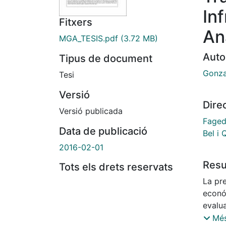
In
Fitxers
An
MGA_TESIS.pdf
(3.72 MB)
Auto
Tipus de document
Gonza
Tesi
Versió
Dire
Versió publicada
Faged
Data de publicació
Bel i 
2016-02-01
Res
Tots els drets reservats
La pre
económ
evalua
tesis 
Més