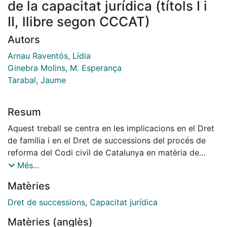
de la capacitat jurídica (títols I i
II, llibre segon CCCAT)
Autors
Arnau Raventós, Lídia
Ginebra Molins, M. Esperança
Tarabal, Jaume
Resum
Aquest treball se centra en les implicacions en el Dret
de família i en el Dret de successions del procés de
reforma del Codi civil de Catalunya en matèria de
suports a l’exercici de la capacitat jurídica de les
Més...
persones. Es comparen i s’analitzen les diferents
Matèries
propostes que s’han succeït fins al Projecte de llei
publicat al BOPC de 13-novembre-2024. Es constata
Dret de successions
,
Capacitat jurídica
una purga terminològica que era necessària i és
Matèries (anglès)
coherent amb els postulats inspiradors de la reforma i