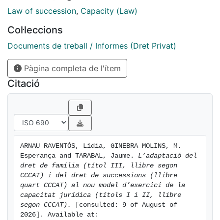
que afecta expressions com ara “incapaç”,
Law of succession
,
Capacity (Law)
“incapacitat” o “capacitat modificada judicialment”.
Col·leccions
Així mateix, es reformulen els preceptes del codi que
al·ludeixen, directament o indirecta, a un determinat
Documents de treball / Informes (Dret Privat)
estàndard de capacitat. En el Projecte de llei prenen
Pàgina completa de l'ítem
protagonisme noves categories, com ara l’actuació de
la persona “per si mateixa” i “per mitjà” o “amb la
Citació
intervenció” de suports. El treball estudia les solucions
adoptades i en qüestiona, si escau, la coherència.
ARNAU RAVENTÓS, Lídia, GINEBRA MOLINS, M. 
Esperança and TARABAL, Jaume. 
L’adaptació del 
dret de família (títol III, llibre segon 
CCCAT) i del dret de successions (llibre 
quart CCCAT) al nou model d’exercici de la 
capacitat jurídica (títols I i II, llibre 
segon CCCAT).
 [consulted: 9 of August of 
2026]. Available at: 