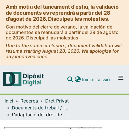
Amb motiu del tancament d'estiu, la validació
de documents es reprendrà a partir del 28
d'agost de 2026. Disculpeu les molèsties.
Con motivo del cierre de verano, la validación de
documentos se reanudará a partir del 28 de agosto
de 2026. Disculpad las molestias
Due to the summer closure, document validation will
resume starting August 28, 2026. We apologize for
any inconvenience.
(current)
Iniciar sessió
Comunitats i col·leccions
Inici
Recerca
Dret Privat
Navega per tot el DD
Documents de treball / Informes (Dret Privat)
Com publicar
L’adaptació del dret de família (títol III, llibre segon CCCAT) i del dret de successions (llibre quart CCCAT) al nou model d’exercici de la capacitat jurídica (títols I i II, llibre segon CCCAT)
Contacte