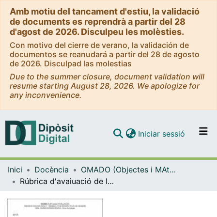
Amb motiu del tancament d'estiu, la validació
de documents es reprendrà a partir del 28
d'agost de 2026. Disculpeu les molèsties.
Con motivo del cierre de verano, la validación de
documentos se reanudará a partir del 28 de agosto
de 2026. Disculpad las molestias
Due to the summer closure, document validation will
resume starting August 28, 2026. We apologize for
any inconvenience.
(current)
Iniciar sessió
Comunitats i col·leccions
Inici
Docència
OMADO (Objectes i MAterials DOcents)
Navega per tot el DD
Rúbrica d'avaiuació de les persentacions orals en perspectiva de gènere
Com publicar
Contacte