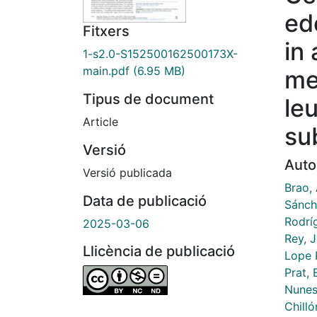
ed
Fitxers
in
1-s2.0-S152500162500173X-
main.pdf
(6.95 MB)
me
Tipus de document
le
Article
su
Versió
Auto
Versió publicada
Brao,
Data de publicació
Sánch
Rodríg
2025-03-06
Rey, J
Llicència de publicació
Lope P
Prat, 
Nunes
Chilló