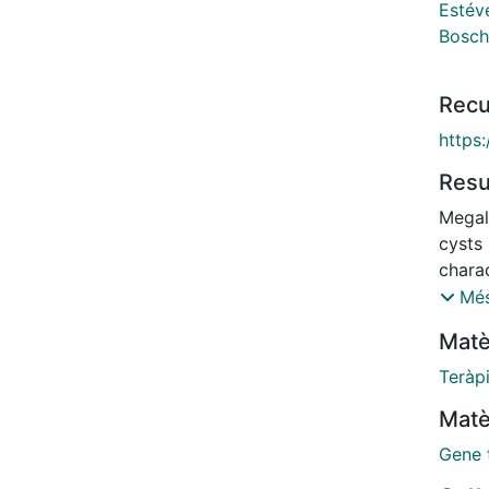
Estév
Bosch
Recu
https
Res
Megal
cysts 
chara
no tr
Més
from b
Matè
speci
cerebe
Teràp
devel
Matè
adeno
murin
Gene 
cDNA 