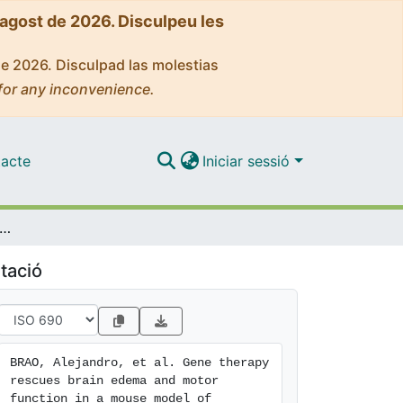
'agost de 2026. Disculpeu les
de 2026. Disculpad las molestias
for any inconvenience.
acte
Iniciar sessió
py rescues brain edema and motor function in a mouse model of megalencephalic leukoencephalopathy with subcortical cysts
tació
BRAO, Alejandro, et al. Gene therapy 
rescues brain edema and motor 
function in a mouse model of 