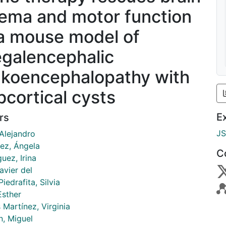
ema and motor function
 a mouse model of
galencephalic
ukoencephalopathy with
bcortical cysts
E
rs
J
 Alejandro
ez, Ángela
C
uez, Irina
avier del
iedrafita, Silvia
Esther
 Martínez, Virginia
n, Miguel