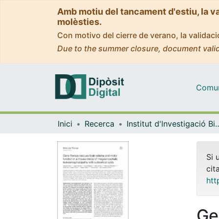
Amb motiu del tancament d'estiu, la v
molèsties.
Con motivo del cierre de verano, la valida
Due to the summer closure, document valid
Comuni
Inici
Recerca
Institut d'lnvestigació Biomèdica 
Si 
cit
htt
Ge