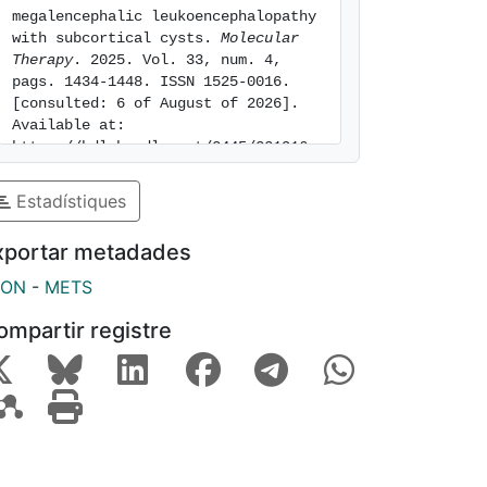
megalencephalic leukoencephalopathy 
with subcortical cysts. 
Molecular 
Therapy
. 2025. Vol. 33, num. 4, 
pags. 1434-1448. ISSN 1525-0016. 
[consulted: 6 of August of 2026]. 
Available at: 
https://hdl.handle.net/2445/221916
Estadístiques
xportar metadades
SON
-
METS
ompartir registre