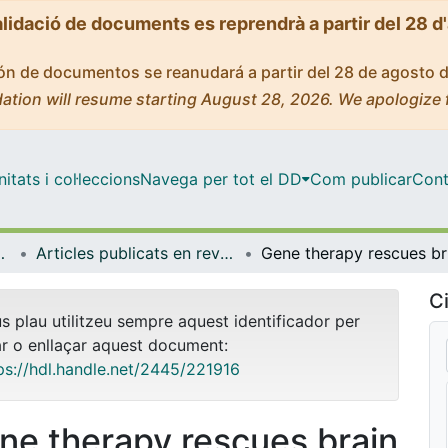
alidació de documents es reprendrà a partir del 28 d
ción de documentos se reanudará a partir del 28 de agosto 
ation will resume starting August 28, 2026. We apologize 
tats i col·leccions
Navega per tot el DD
Com publicar
Cont
de Bellvitge (IDIBELL)
Articles publicats en revistes (Institut d'lnvestigació Biomèdica de Bellvitge (IDIBELL))
Gene thera
Ci
us plau utilitzeu sempre aquest identificador per
ar o enllaçar aquest document:
ps://hdl.handle.net/2445/221916
ne therapy rescues brain