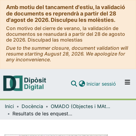
Amb motiu del tancament d'estiu, la validació
de documents es reprendrà a partir del 28
d'agost de 2026. Disculpeu les molèsties.
Con motivo del cierre de verano, la validación de
documentos se reanudará a partir del 28 de agosto
de 2026. Disculpad las molestias
Due to the summer closure, document validation will
resume starting August 28, 2026. We apologize for
any inconvenience.
(current)
Iniciar sessió
Comunitats i col·leccions
Inici
Docència
OMADO (Objectes i MAterials DOcents)
Navega per tot el DD
Resultats de les enquestes: primer semestre dels cursos 2023-24 i 2024-25
Com publicar
Contacte