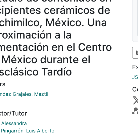
cipientes cerámicos de
chimilco, México. Una
roximación a la
imentación en el Centro
 México durante el
E
sclásico Tardío
J
rs
C
ndez Grajales, Meztli
ctor/Tutor
, Alessandra
 Pingarrón, Luis Alberto