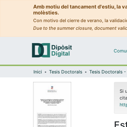
Amb motiu del tancament d'estiu, la v
molèsties.
Con motivo del cierre de verano, la valida
Due to the summer closure, document valid
Comuni
Inici
Tesis Doctorals
Si 
cit
htt
Es