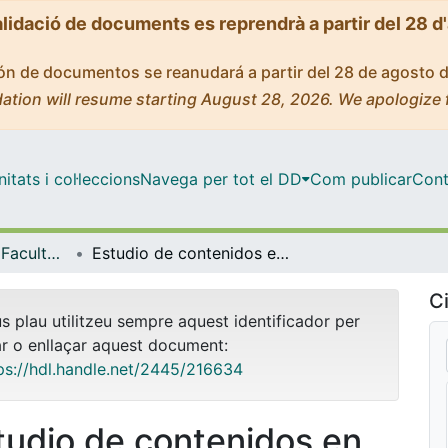
alidació de documents es reprendrà a partir del 28 d
ción de documentos se reanudará a partir del 28 de agosto 
ation will resume starting August 28, 2026. We apologize 
tats i col·leccions
Navega per tot el DD
Com publicar
Cont
Tesis Doctorals - Facultat - Geografia i Història
Estudio de contenidos en recipientes cerámicos de Xochimilco, México. Una aproximación a la alimentación en el Centro de México durante el Posclásico Tardío
Ci
us plau utilitzeu sempre aquest identificador per
ar o enllaçar aquest document:
ps://hdl.handle.net/2445/216634
tudio de contenidos en