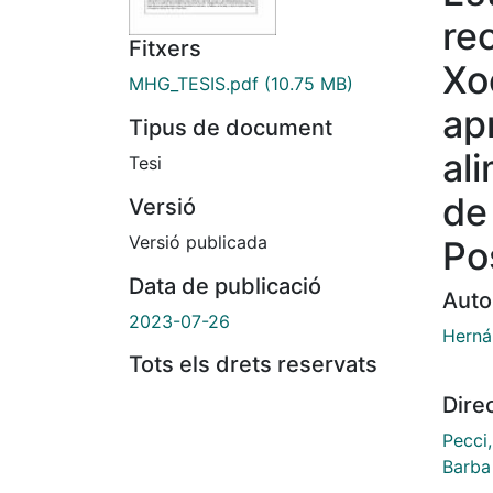
re
Fitxers
Xo
MHG_TESIS.pdf
(10.75 MB)
ap
Tipus de document
al
Tesi
de
Versió
Versió publicada
Po
Data de publicació
Auto
2023-07-26
Herná
Tots els drets reservats
Dire
Pecci
Barba