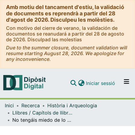
Amb motiu del tancament d'estiu, la validació
de documents es reprendrà a partir del 28
d'agost de 2026. Disculpeu les molèsties.
Con motivo del cierre de verano, la validación de
documentos se reanudará a partir del 28 de agosto
de 2026. Disculpad las molestias
Due to the summer closure, document validation will
resume starting August 28, 2026. We apologize for
any inconvenience.
(current)
Iniciar sessió
Comunitats i col·leccions
Inici
Recerca
Història i Arqueologia
Navega per tot el DD
Llibres / Capítols de llibre (Història i Arqueologia)
Com publicar
No tengáis miedo de lo nuevo. Trabajo y sindicato en el capitalismo globalizado
Contacte