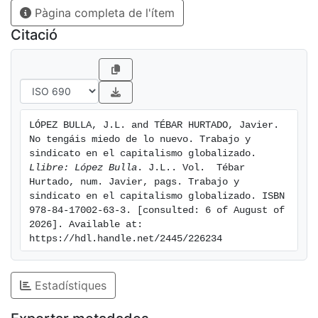
Pàgina completa de l'ítem
cambios y las transformaciones no son algo
contingente; de ahí que el sujeto social deba
Citació
responder con su propia crítica alternativa. Las
propuestas de No tengáis miedo de lo nuevo son un
intento de acompañar el debate de los sindicalistas en
el camino de volver a pensar su organización y eso
que llamamos relaciones laborales.Son también una
LÓPEZ BULLA, J.L. and TÉBAR HURTADO, Javier. 
llamada a repensar las palabras del insigne jurista del
No tengáis miedo de lo nuevo. Trabajo y 
trabajo Umberto Romagnoli a sus colegas.
sindicato en el capitalismo globalizado. 
Llibre: López Bulla
. J.L.. Vol.  Tébar 
Hurtado, num. Javier, pags. Trabajo y 
sindicato en el capitalismo globalizado. ISBN 
978-84-17002-63-3. [consulted: 6 of August of 
2026]. Available at: 
https://hdl.handle.net/2445/226234
Estadístiques