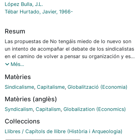
López Bulla, J.L.
Tébar Hurtado, Javier, 1966-
Resum
Las propuestas de No tengáis miedo de lo nuevo son
un intento de acompañar el debate de los sindicalistas
en el camino de volver a pensar su organización y eso
que llamamos relaciones laborales. No corren buenos
Més...
tiempos para el sindicalismo. En el contexto de los
Matèries
grandes cambios que desde hace años se vienen
dando, y ante el nuevo fracaso del intento de
Sindicalisme
,
Capitalisme
,
Globalització (Economia)
convertir el sindicato en un agente técnico que
Matèries (anglès)
acompañe del bracete a los poderes empresariales y
económicos, se ha recrudecido una ofensiva brutal
Syndicalism
,
Capitalism
,
Globalization (Economics)
contra las asociaciones de trabajadores, sus hombres
Col·leccions
y sus mujeres. La manera más adecuada de
enfrentarse a este desafío surge del planteamiento de
Llibres / Capítols de llibre (Història i Arqueologia)
una autorreforma sindical permanente, puesto que los