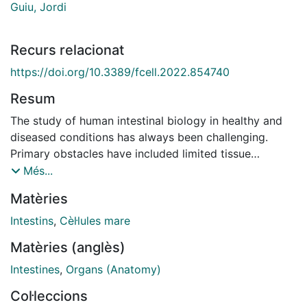
Guiu, Jordi
Recurs relacionat
https://doi.org/10.3389/fcell.2022.854740
Resum
The study of human intestinal biology in healthy and
diseased conditions has always been challenging.
Primary obstacles have included limited tissue
accessibility, inadequate in vitro maintenance and
Més...
ethical constrains. The development of three-
Matèries
dimensional organoid cultures has transformed this
entirely. Intestinal organoids are self-organized three-
Intestins
,
Cèl·lules mare
dimensional structures that partially recapitulate the
Matèries (anglès)
identity, cell heterogeneity and cell behaviour of the
original tissue in vitro. This includes the capacity of
Intestines
,
Organs (Anatomy)
stem cells to self-renew, as well as to differentiate
Col·leccions
towards major intestinal lineages. Therefore, over the