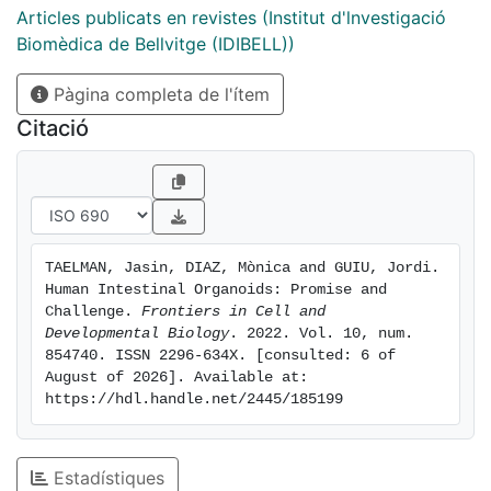
past decade, the use of human organoid cultures has
Articles publicats en revistes (Institut d'lnvestigació
been instrumental to model human intestinal
Biomèdica de Bellvitge (IDIBELL))
development, homeostasis, disease, and regeneration.
Pàgina completa de l'ítem
Intestinal organoids can be derived from pluripotent
stem cells (PSC) or from adult somatic intestinal stem
Citació
cells (ISC). Both types of organoid sources harbour
their respective strengths and weaknesses. In this mini
review, we describe the applications of human
intestinal organoids, discussing the differences,
advantages, and disadvantages of PSC-derived and
TAELMAN, Jasin, DIAZ, Mònica and GUIU, Jordi. 
ISC-derived organoids.
Human Intestinal Organoids: Promise and 
Challenge. 
Frontiers in Cell and 
Developmental Biology
. 2022. Vol. 10, num. 
854740. ISSN 2296-634X. [consulted: 6 of 
August of 2026]. Available at: 
https://hdl.handle.net/2445/185199
Estadístiques