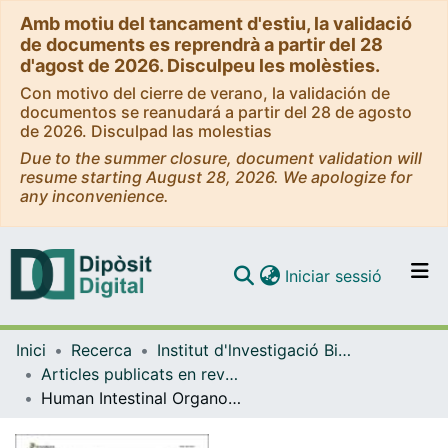
Amb motiu del tancament d'estiu, la validació
de documents es reprendrà a partir del 28
d'agost de 2026. Disculpeu les molèsties.
Con motivo del cierre de verano, la validación de
documentos se reanudará a partir del 28 de agosto
de 2026. Disculpad las molestias
Due to the summer closure, document validation will
resume starting August 28, 2026. We apologize for
any inconvenience.
(current)
Iniciar sessió
Comunitats i col·leccions
Inici
Recerca
Institut d'lnvestigació Biomèdica de Bellvitge (IDIBELL)
Navega per tot el DD
Articles publicats en revistes (Institut d'lnvestigació Biomèdica de Bellvitge (IDIBELL))
Com publicar
Human Intestinal Organoids: Promise and Challenge
Contacte