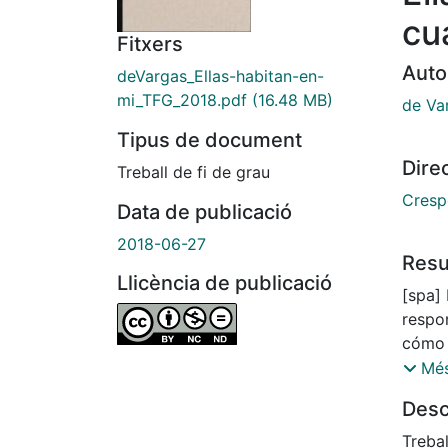
cu
Fitxers
Auto
deVargas_Ellas-habitan-en-
mi_TFG_2018.pdf
(16.48 MB)
de Va
Tipus de document
Dire
Treball de fi de grau
Cresp
Data de publicació
2018-06-27
Res
Llicència de publicació
[spa] 
respo
cómo 
proce
Més
Espec
Desc
mient
en no
Trebal