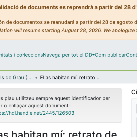
alidació de documents es reprendrà a partir del 28 d
ción de documentos se reanudará a partir del 28 de agosto 
ation will resume starting August 28, 2026. We apologize 
tats i col·leccions
Navega per tot el DD
Com publicar
Cont
Treballs Finals de Grau (TFG) - Belles Arts
Ellas habitan mí: retrato de cuatro generaciones
Ci
us plau utilitzeu sempre aquest identificador per
ar o enllaçar aquest document:
ps://hdl.handle.net/2445/126503
as habitan mí: retrato de