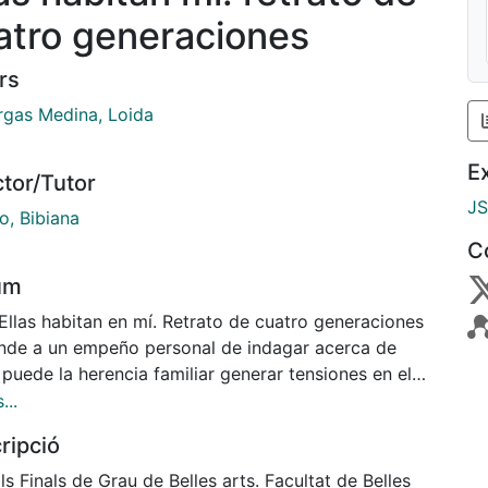
atro generaciones
rs
rgas Medina, Loida
E
ctor/Tutor
J
o, Bibiana
C
um
Ellas habitan en mí. Retrato de cuatro generaciones
nde a un empeño personal de indagar acerca de
puede la herencia familiar generar tensiones en el
so de construcción de la propia identidad.
...
ialmente ante el reto de construirnos libremente
ripció
ras cargamos con la responsabilidad de conservar
sotros el legado moral recibido de nuestros
ls Finals de Grau de Belles arts. Facultat de Belles