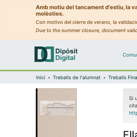
Amb motiu del tancament d'estiu, la v
molèsties.
Con motivo del cierre de verano, la valida
Due to the summer closure, document valid
Comuni
Inici
Treballs de l'alumnat
Si 
cit
htt
Ell