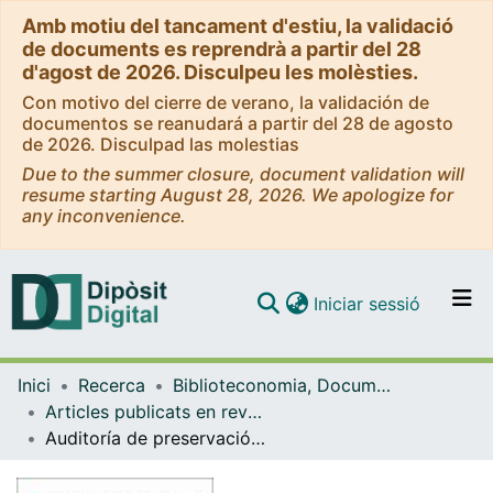
Amb motiu del tancament d'estiu, la validació
de documents es reprendrà a partir del 28
d'agost de 2026. Disculpeu les molèsties.
Con motivo del cierre de verano, la validación de
documentos se reanudará a partir del 28 de agosto
de 2026. Disculpad las molestias
Due to the summer closure, document validation will
resume starting August 28, 2026. We apologize for
any inconvenience.
(current)
Iniciar sessió
Comunitats i col·leccions
Inici
Recerca
Biblioteconomia, Documentació i Comunicació Audiovisual
Navega per tot el DD
Articles publicats en revistes (Biblioteconomia, Documentació i Comunicació Audiovisual)
Com publicar
Auditoría de preservación digital con NDSA Levels
Contacte