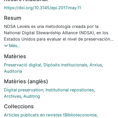
https://doi.org/10.3145/epi.2017.may.11
Resum
NDSA Levels es una metodología creada por la
National Digital Stewardship Alliance (NDSA), en los
Estados Unidos para evaluar el nivel de preservación
digital de una determinada institución. Se presentan
Més...
los resultados de su aplicación en 8 organizaciones
Matèries
públicas y privadas en España, México, Brasil y Suiza.
De esta experiencia se concluye que la metodología
Preservació digital
,
Dipòsits institucionals
,
Arxius
,
NDSA Levels es de fácil aplicación y que, además de
Auditoria
alertar sobre los aspectos aún no implementados,
Matèries (anglès)
ofrece una guía sobre las acciones técnicas que en el
futuro se deberían incluir en un plan de preservación.
Digital preservation
,
Institutional repositories
,
Archives
,
Auditing
Col·leccions
Articles publicats en revistes (Biblioteconomia,