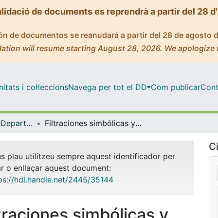
alidació de documents es reprendrà a partir del 28 d
ción de documentos se reanudará a partir del 28 de agosto 
ation will resume starting August 28, 2026. We apologize 
tats i col·leccions
Navega per tot el DD
Com publicar
Cont
Tesis Doctorals - Departament - Algebra i Geometria
Filtraciones simbólicas y sus álgebras asociadas
Ci
us plau utilitzeu sempre aquest identificador per
ar o enllaçar aquest document:
ps://hdl.handle.net/2445/35144
ltraciones simbólicas y