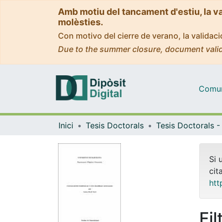
Amb motiu del tancament d'estiu, la v
molèsties.
Con motivo del cierre de verano, la valida
Due to the summer closure, document valid
Comuni
Inici
Tesis Doctorals
Si 
cit
htt
Fi