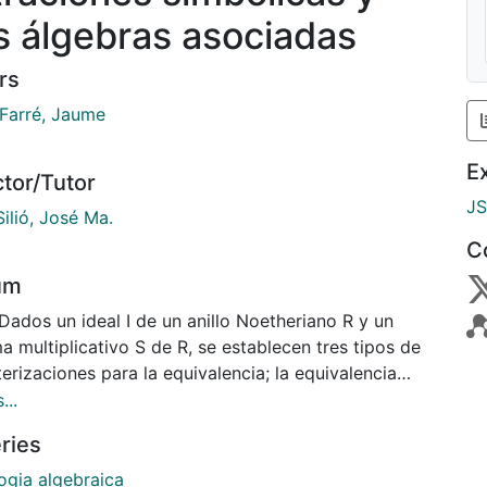
s álgebras asociadas
rs
 Farré, Jaume
E
ctor/Tutor
J
Silió, José Ma.
C
um
Dados un ideal I de un anillo Noetheriano R y un
a multiplicativo S de R, se establecen tres tipos de
erizaciones para la equivalencia; la equivalencia
, y la igualdad entre las filtraciones I-adica, (S)-
...
ica y entera asociadas a I y a S: 1)
ries
erizaciones topológicas, a partir de resultados
ales de comparación de topologías definidas por
ogia algebraica