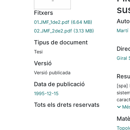
su
Fitxers
Auto
01.JMF_1de2.pdf
(6.64 MB)
Martí
02.JMF_2de2.pdf
(3.13 MB)
Tipus de document
Dire
Tesi
Giral 
Versió
Versió publicada
Res
Data de publicació
[spa] 
sistem
1995-12-15
caract
Tots els drets reservats
lineal
Més
simból
Matè
Caract
gener
Topol