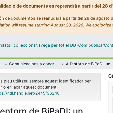
alidació de documents es reprendrà a partir del 28 d
ción de documentos se reanudará a partir del 28 de agosto 
ation will resume starting August 28, 2026. We apologize 
tats i col·leccions
Navega per tot el DD
Com publicar
Cont
l'Aprenentatge i la Investigació (CRAI-UB)
Comunicacions a congressos / Jornades / Presentacions (CRAI-UB)
A l’entorn de BiPaDI: un projecte de g
Ci
us plau utilitzeu sempre aquest identificador per
ar o enllaçar aquest document:
ps://hdl.handle.net/2445/96240
l’entorn de BiPaDI: un