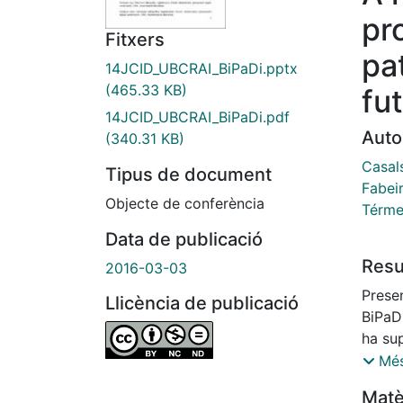
pr
Fitxers
pat
14JCID_UBCRAI_BiPaDi.pptx
(465.33 KB)
fu
14JCID_UBCRAI_BiPaDi.pdf
Auto
(340.31 KB)
Casals
Tipus de document
Fabei
Objecte de conferència
Térmen
Data de publicació
Res
2016-03-03
Presen
Llicència de publicació
BiPaDi
ha su
infrae
Més
revalo
Matè
impor