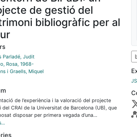
ojecte de gestió del
rimoni bibliogràfic per al
tur
rs
 Parladé, Judit
ro, Rosa, 1968-
E
s i Graells, Miquel
J
um
C
tació de l’experiència i la valoració del projecte
 del CRAI de la Universitat de Barcelona (UB), que
posat disposar per primera vegada d’una
structura dedicada exclusivament a la difusió i
...
rització d’una de les biblioteques patrimonials més
ries
tants de l’estat espanyol.