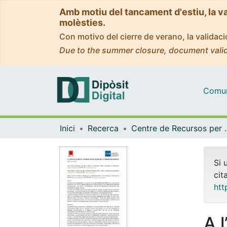
Amb motiu del tancament d'estiu, la v
molèsties.
Con motivo del cierre de verano, la valida
Due to the summer closure, document valid
Comuni
Inici
Recerca
Centre de Recursos per a 
Si 
cit
htt
A 