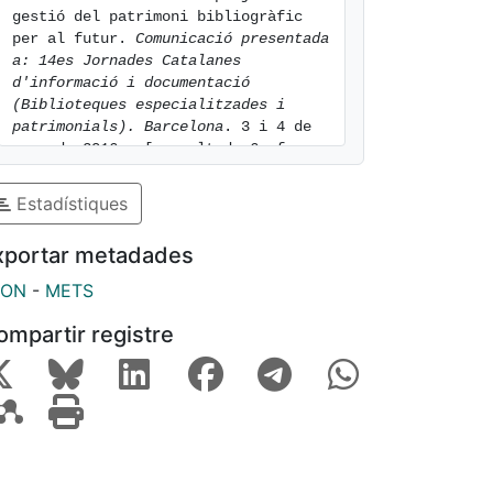
gestió del patrimoni bibliogràfic 
per al futur. 
Comunicació presentada 
a: 14es Jornades Catalanes 
d'informació i documentació 
(Biblioteques especialitzades i 
patrimonials). Barcelona
. 3 i 4 de 
març de 2016.. [consulted: 6 of 
August of 2026]. Available at: 
https://hdl.handle.net/2445/96240
Estadístiques
xportar metadades
SON
-
METS
ompartir registre