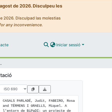
'agost de 2026. Disculpeu les
de 2026. Disculpad las molestias
for any inconvenience.
acte
Iniciar sessió
estió del patrimoni bibliogràfic per al futur
tació
CASALS PARLADÉ, Judit, FABEIRO, Rosa 
and TÉRMENS I GRAELLS, Miquel. A 
l’entorn de BiPaDI: un projecte de 