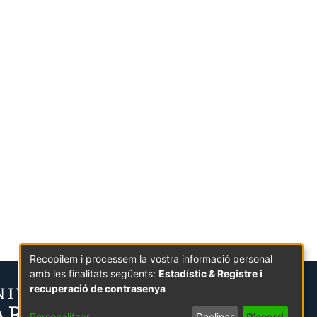
Recopilem i processem la vostra informació personal
amb les finalitats següents:
Estadístic & Registre i
recuperació de contrasenya
Personalitzar
Declinar
D'acord