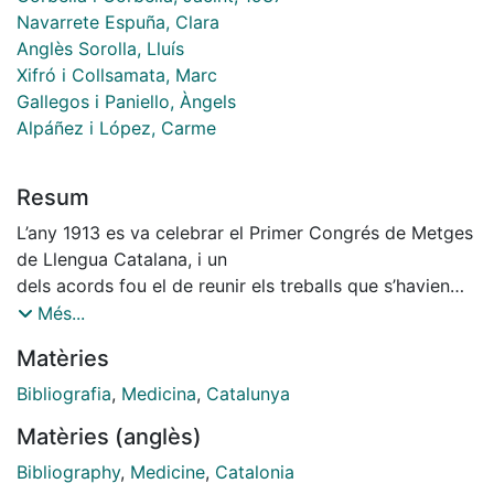
Navarrete Espuña, Clara
Anglès Sorolla, Lluís
Xifró i Collsamata, Marc
Gallegos i Paniello, Àngels
Alpáñez i López, Carme
Resum
L’any 1913 es va celebrar el Primer Congrés de Metges
de Llengua Catalana, i un
dels acords fou el de reunir els treballs que s’havien
publicat fins aleshores, per
Més...
metges catalans. La tasca era difícil, per la manca de
Matèries
precedents i la dispersió
dels materials. Es va aconseguir principalment per la
Bibliografia
,
Medicina
,
Catalunya
feina, l’esforç, d’Eudald
Matèries (anglès)
Canibell, responsable de la Biblioteca Arús. Es va
exposar en el nou edifici de
Bibliography
,
Medicine
,
Catalonia