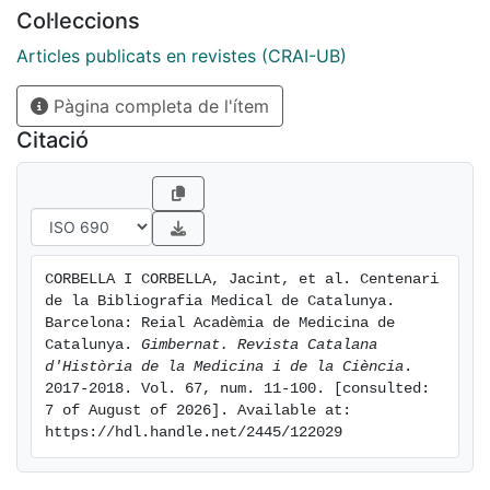
la facultat, al carrer de Casanova. En el Congrés
Col·leccions
següent, el 1917, es va poder
oferir, en elmateix edifici, la “Primera Exposició
Articles publicats en revistes (CRAI-UB)
Bibliogràfica Medical de Catalunya”.
Pàgina completa de l'ítem
Els llibres es van tornar a guardar, dispersos, cadascun
al seu lloc, però en
Citació
va quedar un catàleg. És el llibre inicial de l’exposició,
la “Bibliografia Medical de
Catalunya”. Ara fa cent anys.
CORBELLA I CORBELLA, Jacint, et al. Centenari 
de la Bibliografia Medical de Catalunya. 
Barcelona: Reial Acadèmia de Medicina de 
Catalunya. 
Gimbernat. Revista Catalana 
d'Història de la Medicina i de la Ciència
. 
2017-2018. Vol. 67, num. 11-100. [consulted: 
7 of August of 2026]. Available at: 
https://hdl.handle.net/2445/122029