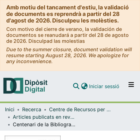
Amb motiu del tancament d'estiu, la validació
de documents es reprendrà a partir del 28
d'agost de 2026. Disculpeu les molèsties.
Con motivo del cierre de verano, la validación de
documentos se reanudará a partir del 28 de agosto
de 2026. Disculpad las molestias
Due to the summer closure, document validation will
resume starting August 28, 2026. We apologize for
any inconvenience.
(current)
Iniciar sessió
Comunitats i col·leccions
Inici
Recerca
Centre de Recursos per a l'Aprenentatge i la Investigació (CRAI-UB)
Navega per tot el DD
Articles publicats en revistes (CRAI-UB)
Com publicar
Centenari de la Bibliografia Medical de Catalunya. Barcelona: Reial Acadèmia de Medicina de Catalunya
Contacte