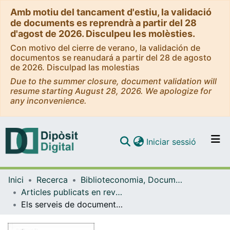
Amb motiu del tancament d'estiu, la validació
de documents es reprendrà a partir del 28
d'agost de 2026. Disculpeu les molèsties.
Con motivo del cierre de verano, la validación de
documentos se reanudará a partir del 28 de agosto
de 2026. Disculpad las molestias
Due to the summer closure, document validation will
resume starting August 28, 2026. We apologize for
any inconvenience.
(current)
Iniciar sessió
Comunitats i col·leccions
Inici
Recerca
Biblioteconomia, Documentació i Comunicació Audiovisual
Navega per tot el DD
Articles publicats en revistes (Biblioteconomia, Documentació i Comunicació Audiovisual)
Com publicar
Els serveis de documentació a les televisions locals
Contacte