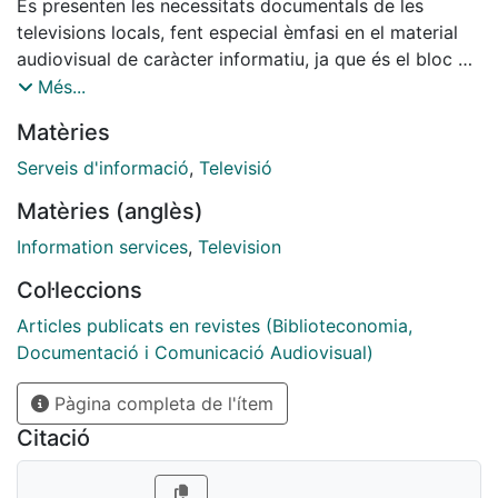
Es presenten les necessitats documentals de les
televisions locals, fent especial èmfasi en el material
audiovisual de caràcter informatiu, ja que és el bloc de
programació amb més demanda de documentació per
Més...
a cobrir requeriments informatius, però atenent també
Matèries
altres tipus de documentació. Es fan recomanacions
quant al tractament, la gestió i l¿ús de la
Serveis d'informació
,
Televisió
documentació produïda, i es descriu el procés
Matèries (anglès)
documental, tenint presents les particularitats de la
televisió local pel que fa a recursos econòmics,
Information services
,
Television
tècnics i humans respecte altres models de televisió.
Col·leccions
Articles publicats en revistes (Biblioteconomia,
Documentació i Comunicació Audiovisual)
Pàgina completa de l'ítem
Citació