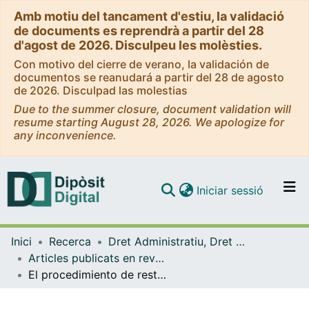
Amb motiu del tancament d'estiu, la validació
de documents es reprendrà a partir del 28
d'agost de 2026. Disculpeu les molèsties.
Con motivo del cierre de verano, la validación de
documentos se reanudará a partir del 28 de agosto
de 2026. Disculpad las molestias
Due to the summer closure, document validation will
resume starting August 28, 2026. We apologize for
any inconvenience.
(current)
Iniciar sessió
Comunitats i col·leccions
Inici
Recerca
Dret Administratiu, Dret Processal i Dret Financer i Tributari
Navega per tot el DD
Articles publicats en revistes (Dret Administratiu, Dret Processal i Dret Financer i Tributari)
Com publicar
El procedimiento de restitución o retorno de menores ilíticitamente sustraidos en la LEC
Contacte