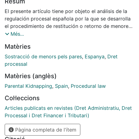
Resum
El presente artículo tiene por objeto el análisis de la
regulación procesal española por la que se desarrolla
el procedimiento de restitución o retorno de menores
que han sido ilícitamente trasladados o retenidos
Més...
desde un tercer Estado a España. Aún cuando se
Matèries
examina el procedimiento en toda su dimensión se
insiste en las particularidades que presenta este
Sostracció de menors pels pares
,
Espanya
,
Dret
proceso especial. En concreto se señalan dos
processal
aspectos fundamentales. En primer lugar, que se trata
Matèries (anglès)
de un procedimiento especial que se regula como
consecuencia de la asunción por parte de España de
Parental Kidnapping
,
Spain
,
Procedural law
obligaciones internacionales y que condicionan en
Col·leccions
buena medida el diseño procedimental. En segundo
lugar, se pone de manifiesto que esta primera
Articles publicats en revistes (Dret Administratiu, Dret
característica comporta la necesidad de incorporar
Processal i Dret Financer i Tributari)
una regulación específica pero que debe de
Pàgina completa de l'ítem
complementarse con las disposiciones generales de la
LEC. Este aspecto comporta la detección de lagunas y