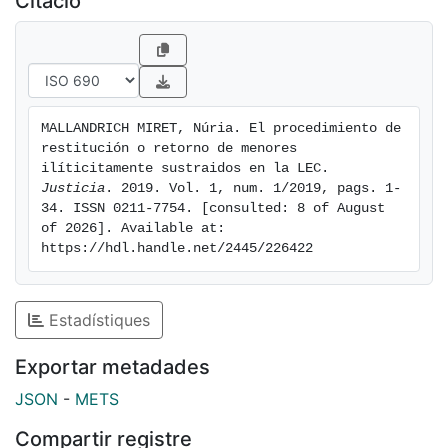
Citació
la aparición de dudas interpretativas que deben ser
resueltas atendiendo a los principios informadores de
este tipo de procesos y en concreto, el interés
superior del menor y la necesidad de celeridad que
deriva del primero.
MALLANDRICH MIRET, Núria. El procedimiento de 
restitución o retorno de menores 
ilíticitamente sustraidos en la LEC. 
Justicia
. 2019. Vol. 1, num. 1/2019, pags. 1-
34. ISSN 0211-7754. [consulted: 8 of August 
of 2026]. Available at: 
https://hdl.handle.net/2445/226422
Estadístiques
Exportar metadades
JSON
-
METS
Compartir registre