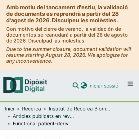
Amb motiu del tancament d'estiu, la validació
de documents es reprendrà a partir del 28
d'agost de 2026. Disculpeu les molèsties.
Con motivo del cierre de verano, la validación de
documentos se reanudará a partir del 28 de agosto
de 2026. Disculpad las molestias
Due to the summer closure, document validation will
resume starting August 28, 2026. We apologize for
any inconvenience.
(current)
Iniciar sessió
Comunitats i col·leccions
Inici
Recerca
Institut de Recerca Biomèdica (IRB Barcelona)
Navega per tot el DD
Articles publicats en revistes (Institut de Recerca Biomèdica (IRB Barcelona))
Com publicar
Functional patient-derived organoid screenings identify MCLA-158 as a therapeutic EGFR × LGR5 bispecific antibody with efficacy in epithelial tumors
Contacte