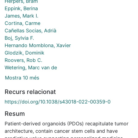
Herpers, Bram
Eppink, Berina
James, Mark I.
Cortina, Carme
Cañellas Socias, Adrià
Boj, Sylvia F.
Hernando Momblona, Xavier
Glodzik, Dominik
Roovers, Rob C.
Wetering, Marc van de
Mostra 10 més
Recurs relacionat
https://doi.org/10.1038/s43018-022-00359-0
Resum
Patient-derived organoids (PDOs) recapitulate tumor
architecture, contain cancer stem cells and have