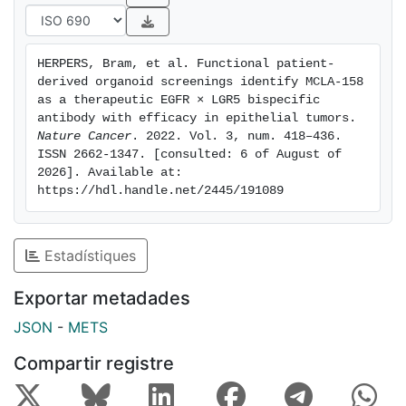
for several epithelial cancer types.© 2022. The
Author(s), under exclusive licence to Springer Nature
America, Inc.
HERPERS, Bram, et al. Functional patient-
derived organoid screenings identify MCLA-158 
as a therapeutic EGFR × LGR5 bispecific 
antibody with efficacy in epithelial tumors. 
Nature Cancer
. 2022. Vol. 3, num. 418–436. 
ISSN 2662-1347. [consulted: 6 of August of 
2026]. Available at: 
https://hdl.handle.net/2445/191089
Estadístiques
Exportar metadades
JSON
-
METS
Compartir registre