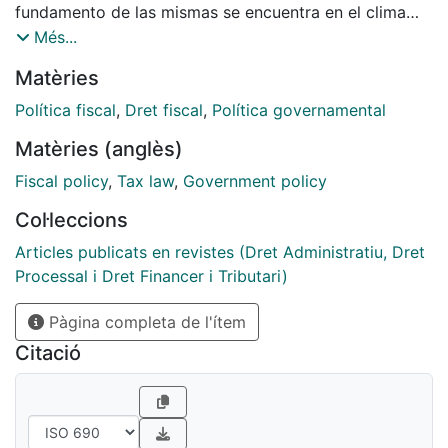
fundamento de las mismas se encuentra en el clima
fiscal internacional y en el agotamiento de un modelo
Més...
de aplicación de los tributos construido desde la
Matèries
regularización de las autoliquidaciones de los
contribuyentes. Desde las experiencias internacionales
Política fiscal
,
Dret fiscal
,
Política governamental
más relevantes al respecto, se da razón de su
Matèries (anglès)
recepción en Derecho español y de las posibilidades
que presentan estas políticas, desde la perspectiva de
Fiscal policy
,
Tax law
,
Government policy
las enseñanzas de la Economía conductual o del
Col·leccions
comportamiento, como acicates para obtener mejores
resultados, más eficaces y justos, en la aplicación de
Articles publicats en revistes (Dret Administratiu, Dret
los tributos.
Processal i Dret Financer i Tributari)
Pàgina completa de l'ítem
Citació