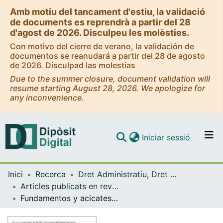
Amb motiu del tancament d'estiu, la validació
de documents es reprendrà a partir del 28
d'agost de 2026. Disculpeu les molèsties.
Con motivo del cierre de verano, la validación de
documentos se reanudará a partir del 28 de agosto
de 2026. Disculpad las molestias
Due to the summer closure, document validation will
resume starting August 28, 2026. We apologize for
any inconvenience.
(current)
Iniciar sessió
Comunitats i col·leccions
Inici
Recerca
Dret Administratiu, Dret Processal i Dret Financer i Tributari
Navega per tot el DD
Articles publicats en revistes (Dret Administratiu, Dret Processal i Dret Financer i Tributari)
Com publicar
Fundamentos y acicates de las políticas de compliance tributario
Contacte